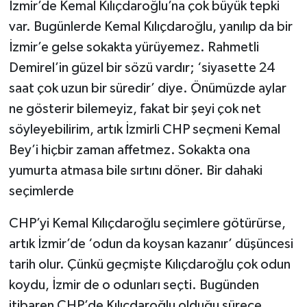
İzmir’de Kemal Kılıçdaroğlu’na çok büyük tepki
var. Bugünlerde Kemal Kılıçdaroğlu, yanılıp da bir
İzmir’e gelse sokakta yürüyemez. Rahmetli
Demirel’in güzel bir sözü vardır; ‘siyasette 24
saat çok uzun bir süredir’ diye. Önümüzde aylar
ne gösterir bilemeyiz, fakat bir şeyi çok net
söyleyebilirim, artık İzmirli CHP seçmeni Kemal
Bey’i hiçbir zaman affetmez. Sokakta ona
yumurta atmasa bile sırtını döner. Bir dahaki
seçimlerde
CHP’yi Kemal Kılıçdaroğlu seçimlere götürürse,
artık İzmir’de ‘odun da koysan kazanır’ düşüncesi
tarih olur. Çünkü geçmişte Kılıçdaroğlu çok odun
koydu, İzmir de o odunları seçti. Bugünden
itibaren CHP’de Kılıçdaroğlu olduğu sürece,