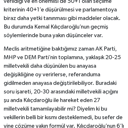
verildiği ve en önemlisi de 50+1 olan seçilme
kriterinin 40+1’e düşürülmesi ve parlamentoya
biraz daha yetki tanınması gibi maddeler olacak.
Bu durumda Kemal Kılıçdaroğlu’nun geçmiş
söylemlerinde buna yakın düşünceler var.
Meclis aritmetiğine baktığımız zaman AK Parti,
MHP ve DEM Parti’nin toplamına, yaklaşık 20-25
milletvekili daha düşünülen bu anayasa
değişikliğine oy verirlerse, referanduma
gidilmeden anayasa değiştirilebiliyor. Buradaki
soru işareti, 20-30 arasındaki milletvekili açığını
şu anda Kılıçdaroğlu ile hareket eden 27
milletvekili tamamlayabilir mi? Diyelim ki bu
vekillerin belli bir kısmı desteklemedi, bu sefer de
yine çözüme yakın formül var. Kılıçdaroğlu’nun 6’lı