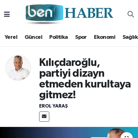
Yerel
Hava Durumu
Yerel
Güncel
Politika
Spor
Ekonomi
Sağlık
Güncel
Trafik Durumu
Politika
Süper Lig Puan Durumu ve Fikstür
Kılıçdaroğlu,
Spor
Tüm Manşetler
partiyi dizayn
etmeden kurultaya
Ekonomi
Son Dakika Haberleri
gitmez!
Sağlık
Haber Arşivi
EROL YARAŞ
Magazin
Kültür Sanat