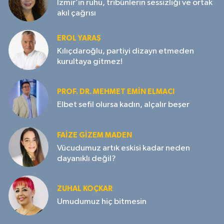
İzmir’in ruhu, tribünlerin sessizliği ve ortak
akıl çağrısı
EROL YARAŞ
Kılıçdaroğlu, partiyi dizayn etmeden
kurultaya gitmez!
PROF. DR. MEHMET EMIN ELMACI
Elbet sefil olursa kadın, alçalır beşer
FAIZE GIZEM MADEN
Vücudumuz artık eskisi kadar neden
dayanıklı değil?
ZUHAL KOÇKAR
Umudumuz hiç bitmesin