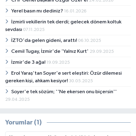
CHP Genel Başkanı Özgür Özel'e!
24.02.2026
Yerel basın mı dediniz?
16.01.2026
İzmirli vekillerin tek derdi; gelecek dönem koltuk
sevdası
07.11.2025
İZTO'da gelen gideni, arattı!
06.10.2025
Cemil Tugay, İzmir'de 'Yalnız Kurt'
29.09.2025
İzmir'de 3 ağa!
19.09.2025
Erol Yaraş'tan Soyer'e sert eleştiri: Özür dilemesi
gereken kişi, ahkam kesiyor!
30.05.2025
Soyer'e tek sözüm; ''Ne ekersen onu biçersin''
29.04.2025
Yorumlar (1)