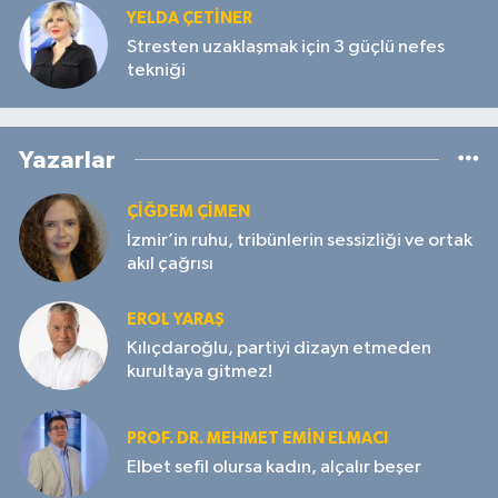
YELDA ÇETİNER
Stresten uzaklaşmak için 3 güçlü nefes
tekniği
Yazarlar
ÇIĞDEM ÇIMEN
İzmir’in ruhu, tribünlerin sessizliği ve ortak
akıl çağrısı
EROL YARAŞ
Kılıçdaroğlu, partiyi dizayn etmeden
kurultaya gitmez!
PROF. DR. MEHMET EMIN ELMACI
Elbet sefil olursa kadın, alçalır beşer