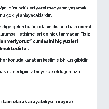
ştığını düşündükleri yerel medyanın yaşamak
nu çok iyi anlayacaklardır.
mezliğe gelen bu üç odanın dışında bazı önemli
 kurumsal iletişimcileri de hiç utanmadan
“biz
ilan veriyoruz” cümlesini hiç yüzleri
lmektedirler.
her konuda kanatları kesilmiş bir kuş gibidir.
da hak etmediğimiz bir yerde olduğumuzu
zı tam olarak arayabiliyor muyuz?