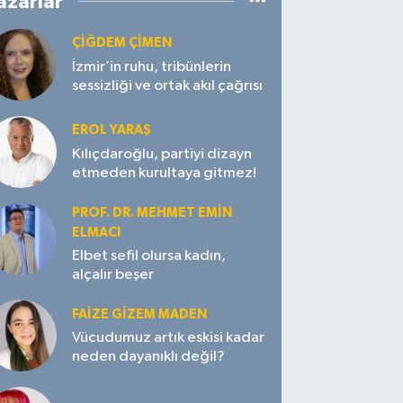
azarlar
ÇIĞDEM ÇIMEN
İzmir’in ruhu, tribünlerin
sessizliği ve ortak akıl çağrısı
EROL YARAŞ
Kılıçdaroğlu, partiyi dizayn
etmeden kurultaya gitmez!
PROF. DR. MEHMET EMIN
ELMACI
Elbet sefil olursa kadın,
alçalır beşer
FAIZE GIZEM MADEN
Vücudumuz artık eskisi kadar
neden dayanıklı değil?