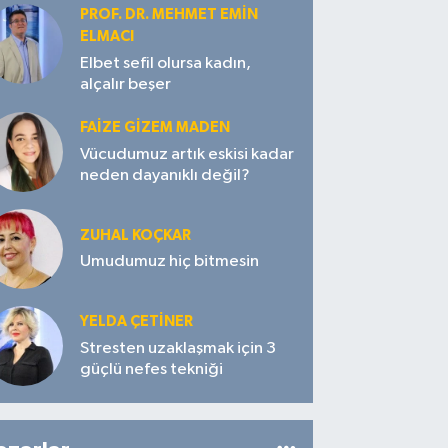
PROF. DR. MEHMET EMIN
ELMACI
Elbet sefil olursa kadın,
alçalır beşer
FAIZE GIZEM MADEN
Vücudumuz artık eskisi kadar
neden dayanıklı değil?
ZUHAL KOÇKAR
Umudumuz hiç bitmesin
YELDA ÇETİNER
Stresten uzaklaşmak için 3
güçlü nefes tekniği