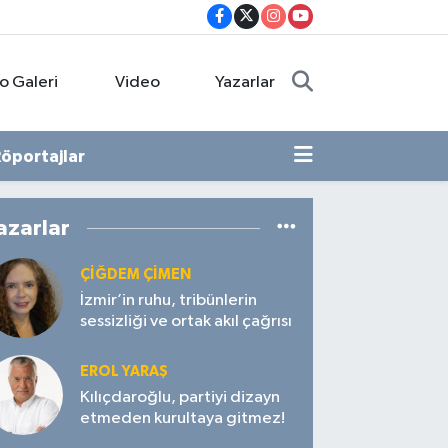
o Galeri
Video
Yazarlar
öportajlar
azarlar
ÇIĞDEM ÇIMEN
İzmir’in ruhu, tribünlerin
sessizliği ve ortak akıl çağrısı
EROL YARAŞ
Kılıçdaroğlu, partiyi dizayn
etmeden kurultaya gitmez!