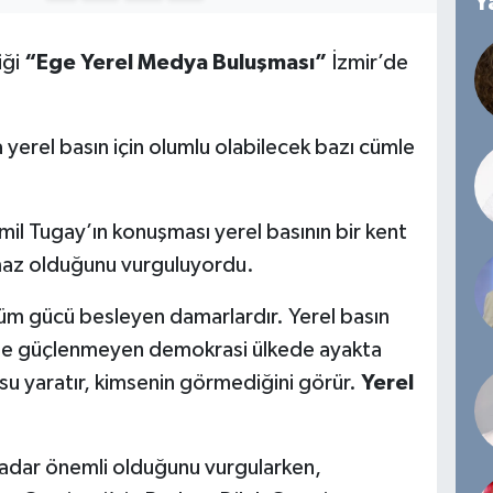
Y
iği
“Ege Yerel Medya Buluşması”
İzmir’de
 yerel basın için olumlu olabilecek bazı cümle
il Tugay’ın konuşması yerel basının bir kent
lmaz olduğunu vurguluyordu.
m gücü besleyen damarlardır. Yerel basın
lde güçlenmeyen demokrasi ülkede ayakta
su yaratır, kimsenin görmediğini görür.
Yerel
kadar önemli olduğunu vurgularken,