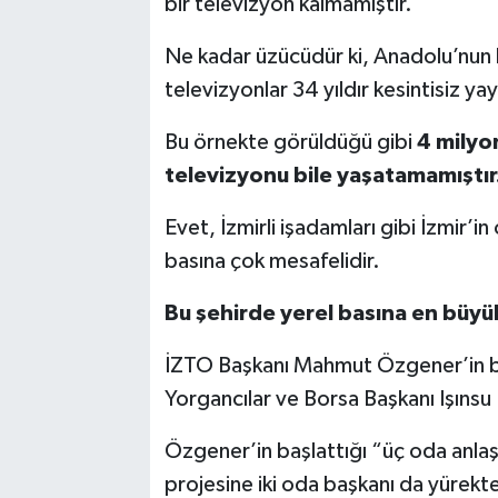
bir televizyon kalmamıştır.
Ne kadar üzücüdür ki, Anadolu’nun 
televizyonlar 34 yıldır kesintisiz y
Bu örnekte görüldüğü gibi
4 milyon
televizyonu bile yaşatamamıştır
Evet, İzmirli işadamları gibi İzmir’in
basına çok mesafelidir.
Bu şehirde yerel basına en büyü
İZTO Başkanı Mahmut Özgener’in ba
Yorgancılar ve Borsa Başkanı Işınsu 
Özgener’in başlattığı “üç oda anla
projesine iki oda başkanı da yürekten