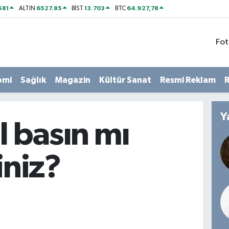
581
6527.85
13.703
64.927,78
ALTIN
BİST
BTC
Fot
omi
Sağlık
Magazin
Kültür Sanat
Resmi Reklam
R
Y
l basın mı
niz?