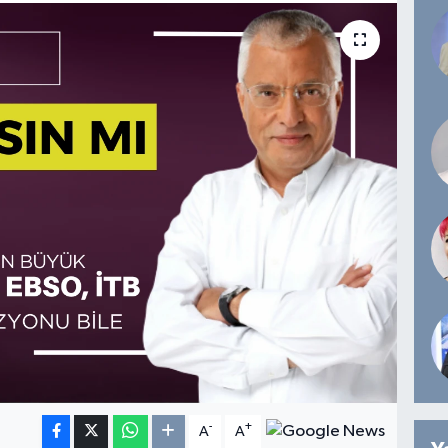
-
+
A
A