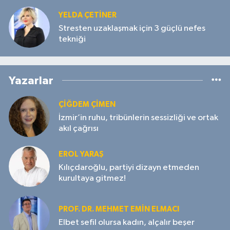
YELDA ÇETİNER
Stresten uzaklaşmak için 3 güçlü nefes
tekniği
Yazarlar
ÇIĞDEM ÇIMEN
İzmir’in ruhu, tribünlerin sessizliği ve ortak
akıl çağrısı
EROL YARAŞ
Kılıçdaroğlu, partiyi dizayn etmeden
kurultaya gitmez!
PROF. DR. MEHMET EMIN ELMACI
Elbet sefil olursa kadın, alçalır beşer