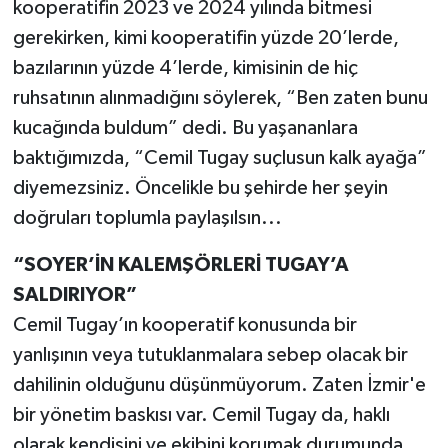
kooperatifin 2023 ve 2024 yılında bitmesi
gerekirken, kimi kooperatifin yüzde 20’lerde,
bazılarının yüzde 4’lerde, kimisinin de hiç
ruhsatının alınmadığını söylerek, “Ben zaten bunu
kucağında buldum” dedi. Bu yaşananlara
baktığımızda, “Cemil Tugay suçlusun kalk ayağa”
diyemezsiniz. Öncelikle bu şehirde her şeyin
doğruları toplumla paylaşılsın...
“SOYER’İN KALEMŞÖRLERİ TUGAY’A
SALDIRIYOR”
Cemil Tugay’ın kooperatif konusunda bir
yanlışının veya tutuklanmalara sebep olacak bir
dahilinin olduğunu düşünmüyorum. Zaten İzmir'e
bir yönetim baskısı var. Cemil Tugay da, haklı
olarak kendisini ve ekibini korumak durumunda...