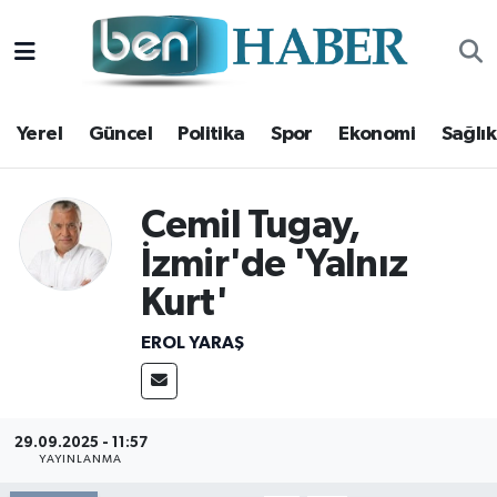
Yerel
Hava Durumu
Yerel
Güncel
Politika
Spor
Ekonomi
Sağlık
Güncel
Trafik Durumu
Politika
Süper Lig Puan Durumu ve Fikstür
Cemil Tugay,
Spor
Tüm Manşetler
İzmir'de 'Yalnız
Kurt'
Ekonomi
Son Dakika Haberleri
EROL YARAŞ
Sağlık
Haber Arşivi
Magazin
29.09.2025 - 11:57
YAYINLANMA
Kültür Sanat