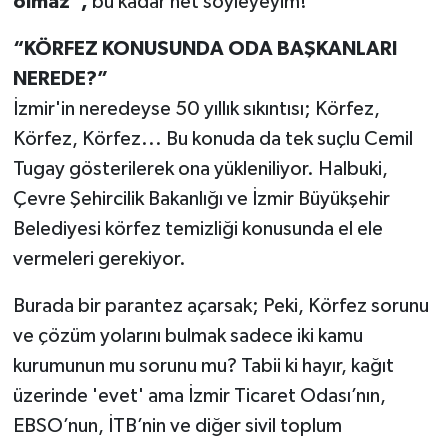
olmaz”,
bu kadar net söyleyeyim!
“KÖRFEZ KONUSUNDA ODA BAŞKANLARI
NEREDE?”
İzmir'in neredeyse 50 yıllık sıkıntısı; Körfez,
Körfez, Körfez... Bu konuda da tek suçlu Cemil
Tugay gösterilerek ona yükleniliyor. Halbuki,
Çevre Şehircilik Bakanlığı ve İzmir Büyükşehir
Belediyesi körfez temizliği konusunda el ele
vermeleri gerekiyor.
Burada bir parantez açarsak; Peki, Körfez sorunu
ve çözüm yolarını bulmak sadece iki kamu
kurumunun mu sorunu mu? Tabii ki hayır, kağıt
üzerinde 'evet' ama İzmir Ticaret Odası’nın,
EBSO’nun, İTB’nin ve diğer sivil toplum