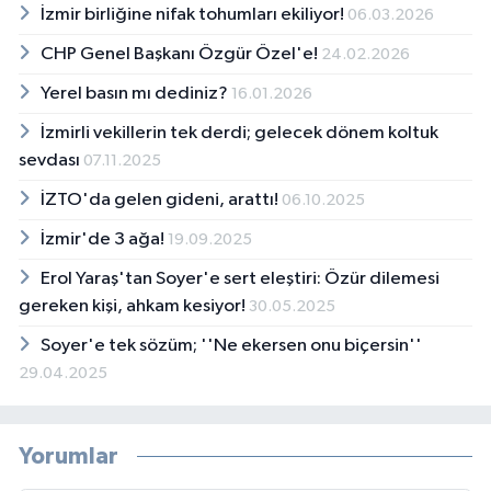
İzmir birliğine nifak tohumları ekiliyor!
06.03.2026
CHP Genel Başkanı Özgür Özel'e!
24.02.2026
Yerel basın mı dediniz?
16.01.2026
İzmirli vekillerin tek derdi; gelecek dönem koltuk
sevdası
07.11.2025
İZTO'da gelen gideni, arattı!
06.10.2025
İzmir'de 3 ağa!
19.09.2025
Erol Yaraş'tan Soyer'e sert eleştiri: Özür dilemesi
gereken kişi, ahkam kesiyor!
30.05.2025
Soyer'e tek sözüm; ''Ne ekersen onu biçersin''
29.04.2025
Yorumlar