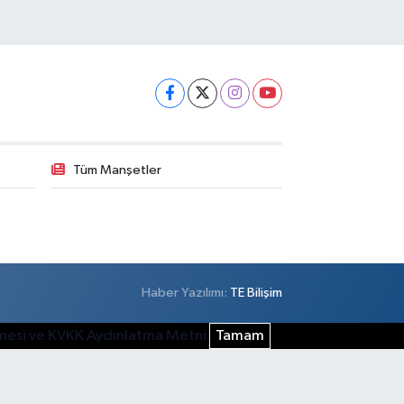
Tüm Manşetler
Haber Yazılımı:
TE Bilişim
şmesi ve KVKK Aydınlatma Metni
Tamam