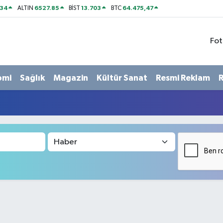
534
6527.85
13.703
64.475,47
ALTIN
BİST
BTC
Fot
omi
Sağlık
Magazin
Kültür Sanat
Resmi Reklam
R