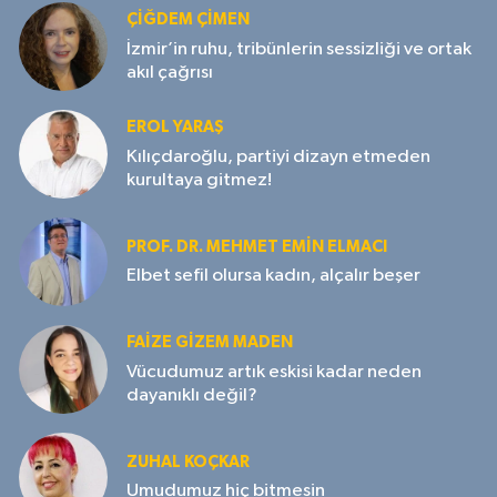
ÇIĞDEM ÇIMEN
İzmir’in ruhu, tribünlerin sessizliği ve ortak
akıl çağrısı
EROL YARAŞ
Kılıçdaroğlu, partiyi dizayn etmeden
kurultaya gitmez!
PROF. DR. MEHMET EMIN ELMACI
Elbet sefil olursa kadın, alçalır beşer
FAIZE GIZEM MADEN
Vücudumuz artık eskisi kadar neden
dayanıklı değil?
ZUHAL KOÇKAR
Umudumuz hiç bitmesin