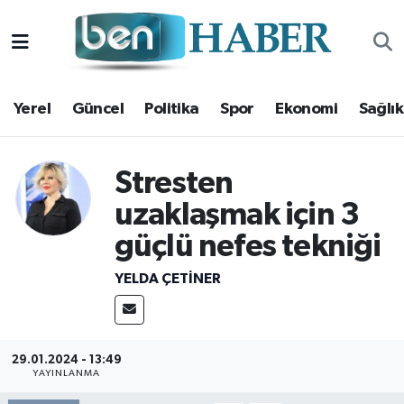
Yerel
Hava Durumu
Yerel
Güncel
Politika
Spor
Ekonomi
Sağlık
Güncel
Trafik Durumu
Politika
Süper Lig Puan Durumu ve Fikstür
Stresten
Spor
Tüm Manşetler
uzaklaşmak için 3
güçlü nefes tekniği
Ekonomi
Son Dakika Haberleri
YELDA ÇETİNER
Sağlık
Haber Arşivi
Magazin
29.01.2024 - 13:49
YAYINLANMA
Kültür Sanat