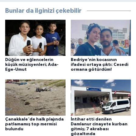
Bunlar da ilginizi çekebilir
Düğün ve eğlencelerin
Bedriye'nin kocasının
küçük müzisyenleri; Ada-
ifadesi ortaya çıktı: Cesedi
Ege-Umut
ormana götürdüm!
Çanakkale'de halk plajında
İntihar etti denilen
patlamamış top mermisi
Damlanur cinayete kurban
bulundu
gitmiş; 7 akrabası
gözaltında