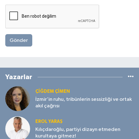
Gönder
Yazarlar
ÇIĞDEM ÇIMEN
İzmir’in ruhu, tribünlerin sessizliği ve ortak
akıl çağrısı
EROL YARAŞ
Kılıçdaroğlu, partiyi dizayn etmeden
kurultaya gitmez!