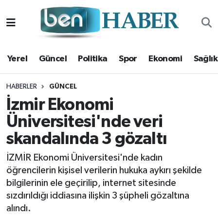
Yerel
Hava Durumu
Yerel
Güncel
Politika
Spor
Ekonomi
Sağlık
Güncel
Trafik Durumu
Politika
Süper Lig Puan Durumu ve Fikstür
HABERLER
GÜNCEL
İzmir Ekonomi
Spor
Tüm Manşetler
Üniversitesi'nde veri
skandalında 3 gözaltı
Ekonomi
Son Dakika Haberleri
İZMİR Ekonomi Üniversitesi'nde kadın
Sağlık
Haber Arşivi
öğrencilerin kişisel verilerin hukuka aykırı şekilde
bilgilerinin ele geçirilip, internet sitesinde
Magazin
sızdırıldığı iddiasına ilişkin 3 şüpheli gözaltına
alındı.
Kültür Sanat