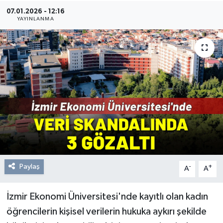
07.01.2026 - 12:16
Resmi Reklam
YAYINLANMA
Röportajlar
Paylaş
-
+
A
A
İzmir Ekonomi Üniversitesi'nde kayıtlı olan kadın
öğrencilerin kişisel verilerin hukuka aykırı şekilde