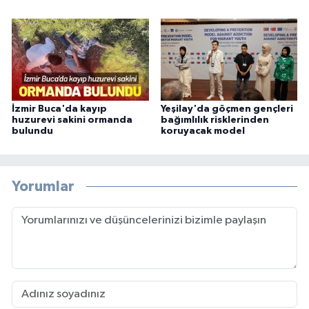
İzmir Buca'da kayıp
Yeşilay'da göçmen gençleri
huzurevi sakini ormanda
bağımlılık risklerinden
bulundu
koruyacak model
Yorumlar