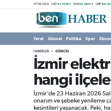
47,7106
55,1652
64,40
07-08-2026
USD
EUR
GBP
Yerel
Hava Durumu
Güncel
Trafik Durumu
Yerel
Güncel
Politika
Spor
Ekon
Politika
Süper Lig Puan Durumu ve Fikstür
HABERLER
GÜNCEL
Spor
Tüm Manşetler
İzmir elektr
Ekonomi
Son Dakika Haberleri
hangi ilçel
Sağlık
Haber Arşivi
İzmir’de 23 Haziran 2026 Sal
Magazin
onarım ve şebeke yenileme çal
kesintileri yaşanacak. Peki, h
Kültür Sanat