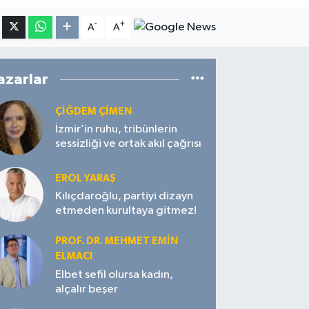
-
+
A
A
azarlar
ÇIĞDEM ÇIMEN
İzmir’in ruhu, tribünlerin
sessizliği ve ortak akıl çağrısı
EROL YARAŞ
Kılıçdaroğlu, partiyi dizayn
etmeden kurultaya gitmez!
PROF. DR. MEHMET EMIN
ELMACI
Elbet sefil olursa kadın,
alçalır beşer