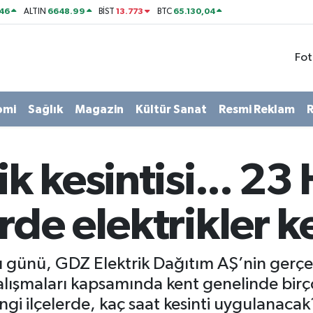
46
6648.99
13.773
65.130,04
ALTIN
BİST
BTC
Fot
omi
Sağlık
Magazin
Kültür Sanat
Resmi Reklam
R
ik kesintisi... 23
erde elektrikler k
ı günü, GDZ Elektrik Dağıtım AŞ’nin gerçek
ışmaları kapsamında kent genelinde birçok
angi ilçelerde, kaç saat kesinti uygulanacak