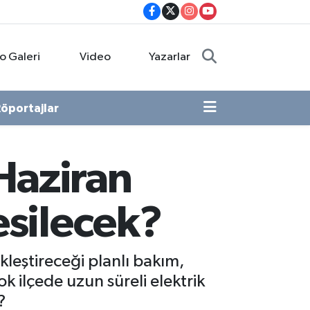
o Galeri
Video
Yazarlar
öportajlar
 Haziran
esilecek?
leştireceği planlı bakım,
 ilçede uzun süreli elektrik
?