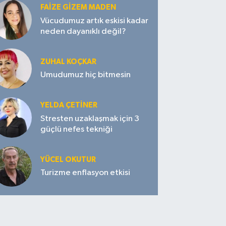
FAIZE GIZEM MADEN
Vücudumuz artık eskisi kadar
neden dayanıklı değil?
ZUHAL KOÇKAR
Umudumuz hiç bitmesin
YELDA ÇETİNER
Stresten uzaklaşmak için 3
güçlü nefes tekniği
YÜCEL OKUTUR
Turizme enflasyon etkisi