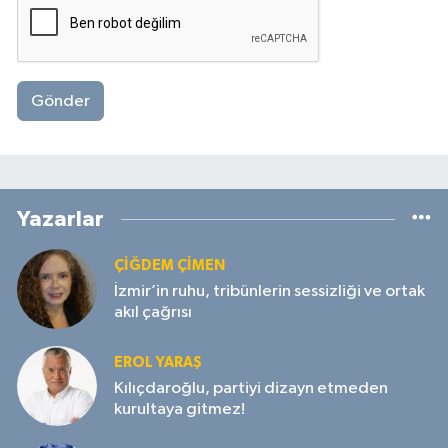
Gönder
Yazarlar
ÇIĞDEM ÇIMEN
İzmir’in ruhu, tribünlerin sessizliği ve ortak
akıl çağrısı
EROL YARAŞ
Kılıçdaroğlu, partiyi dizayn etmeden
kurultaya gitmez!