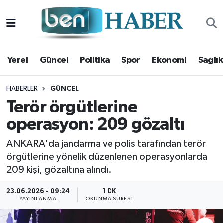
Yerel
Hava Durumu
Yerel
Güncel
Politika
Spor
Ekonomi
Sağlık
Güncel
Trafik Durumu
Politika
Süper Lig Puan Durumu ve Fikstür
HABERLER
GÜNCEL
Terör örgütlerine
Spor
Tüm Manşetler
operasyon: 209 gözaltı
Ekonomi
Son Dakika Haberleri
ANKARA'da jandarma ve polis tarafından terör
örgütlerine yönelik düzenlenen operasyonlarda
Sağlık
Haber Arşivi
209 kişi, gözaltına alındı.
Magazin
23.06.2026 - 09:24
1 DK
YAYINLANMA
OKUNMA SÜRESI
Kültür Sanat