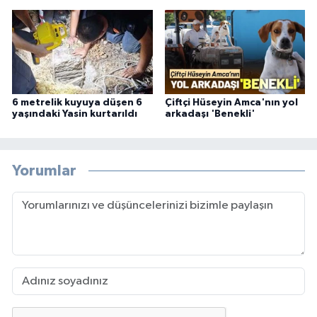
6 metrelik kuyuya düşen 6
Çiftçi Hüseyin Amca'nın yol
yaşındaki Yasin kurtarıldı
arkadaşı 'Benekli'
Yorumlar