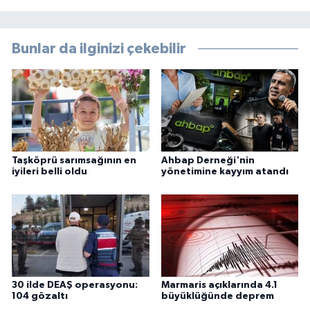
Bunlar da ilginizi çekebilir
Taşköprü sarımsağının en
Ahbap Derneği'nin
iyileri belli oldu
yönetimine kayyım atandı
30 ilde DEAŞ operasyonu:
Marmaris açıklarında 4.1
104 gözaltı
büyüklüğünde deprem