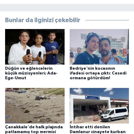
Bunlar da ilginizi çekebilir
Düğün ve eğlencelerin
Bedriye'nin kocasının
küçük müzisyenleri; Ada-
ifadesi ortaya çıktı: Cesedi
Ege-Umut
ormana götürdüm!
Çanakkale'de halk plajında
İntihar etti denilen
patlamamış top mermisi
Damlanur cinayete kurban