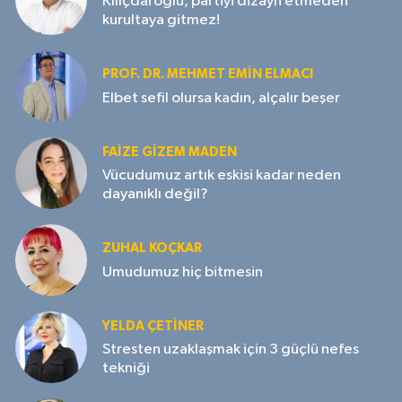
Kılıçdaroğlu, partiyi dizayn etmeden
kurultaya gitmez!
PROF. DR. MEHMET EMIN ELMACI
Elbet sefil olursa kadın, alçalır beşer
FAIZE GIZEM MADEN
Vücudumuz artık eskisi kadar neden
dayanıklı değil?
ZUHAL KOÇKAR
Umudumuz hiç bitmesin
YELDA ÇETİNER
Stresten uzaklaşmak için 3 güçlü nefes
tekniği