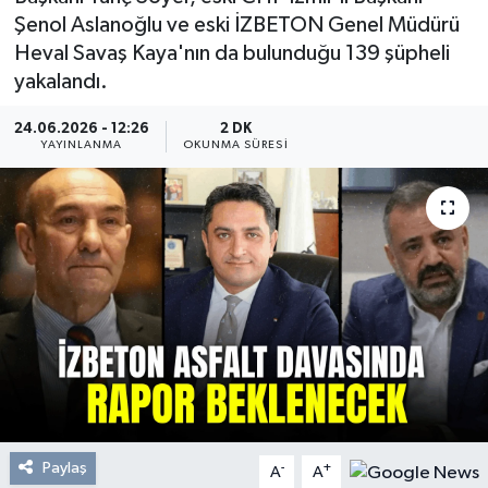
Şenol Aslanoğlu ve eski İZBETON Genel Müdürü
Resmi Reklam
Heval Savaş Kaya'nın da bulunduğu 139 şüpheli
yakalandı.
Röportajlar
24.06.2026 - 12:26
2 DK
YAYINLANMA
OKUNMA SÜRESI
Paylaş
-
+
A
A