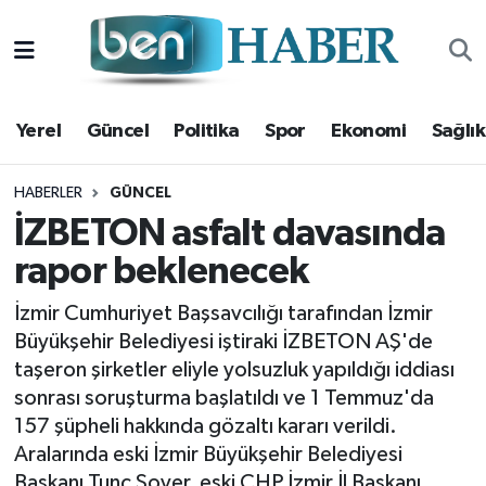
Yerel
Hava Durumu
Yerel
Güncel
Politika
Spor
Ekonomi
Sağlık
Güncel
Trafik Durumu
Politika
Süper Lig Puan Durumu ve Fikstür
HABERLER
GÜNCEL
İZBETON asfalt davasında
Spor
Tüm Manşetler
rapor beklenecek
Ekonomi
Son Dakika Haberleri
İzmir Cumhuriyet Başsavcılığı tarafından İzmir
Büyükşehir Belediyesi iştiraki İZBETON AŞ'de
Sağlık
Haber Arşivi
taşeron şirketler eliyle yolsuzluk yapıldığı iddiası
sonrası soruşturma başlatıldı ve 1 Temmuz'da
Magazin
157 şüpheli hakkında gözaltı kararı verildi.
Aralarında eski İzmir Büyükşehir Belediyesi
Kültür Sanat
Başkanı Tunç Soyer, eski CHP İzmir İl Başkanı