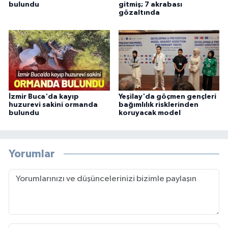
bulundu
gitmiş; 7 akrabası
gözaltında
İzmir Buca'da kayıp
Yeşilay'da göçmen gençleri
huzurevi sakini ormanda
bağımlılık risklerinden
bulundu
koruyacak model
Yorumlar