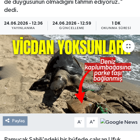
de duygusunun olmadığını tahmin ediyoruz."
dedi.
Resmi Reklam
24.06.2026 - 12:36
24.06.2026 - 12:59
1 DK
Röportajlar
YAYINLANMA
GÜNCELLEME
OKUNMA SÜRESI
Paylaş
-
+
A
A
Pamucak Sahili'ndeki bir büfede çalışan Ufuk