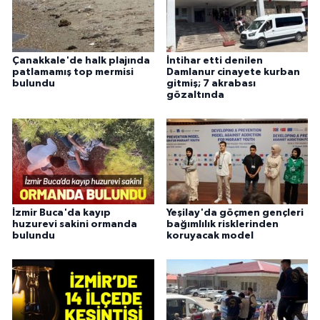
Çanakkale'de halk plajında
İntihar etti denilen
patlamamış top mermisi
Damlanur cinayete kurban
bulundu
gitmiş; 7 akrabası
gözaltında
İzmir Buca'da kayıp
Yeşilay'da göçmen gençleri
huzurevi sakini ormanda
bağımlılık risklerinden
bulundu
koruyacak model