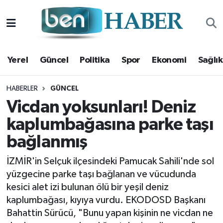
Yerel
Hava Durumu
Yerel
Güncel
Politika
Spor
Ekonomi
Sağlık
Güncel
Trafik Durumu
Politika
Süper Lig Puan Durumu ve Fikstür
HABERLER
GÜNCEL
Vicdan yoksunları! Deniz
Spor
Tüm Manşetler
kaplumbağasına parke taşı
bağlanmış
Ekonomi
Son Dakika Haberleri
İZMİR'in Selçuk ilçesindeki Pamucak Sahili'nde sol
Sağlık
Haber Arşivi
yüzgecine parke taşı bağlanan ve vücudunda
kesici alet izi bulunan ölü bir yeşil deniz
Magazin
kaplumbağası, kıyıya vurdu. EKODOSD Başkanı
Bahattin Sürücü, "Bunu yapan kişinin ne vicdan ne
Kültür Sanat