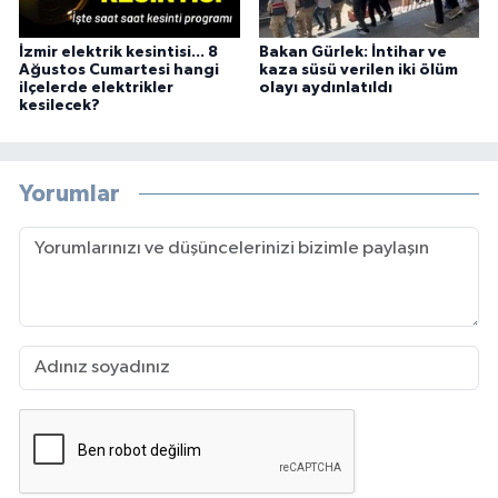
İzmir elektrik kesintisi... 8
Bakan Gürlek: İntihar ve
Ağustos Cumartesi hangi
kaza süsü verilen iki ölüm
ilçelerde elektrikler
olayı aydınlatıldı
kesilecek?
Yorumlar