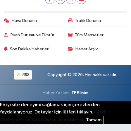
Hava Durumu
Trafik Durumu
Puan Durumu ve Fikstür
Tüm Manşetler
Son Dakika Haberleri
Haber Arşivi
RSS
Copyright © 2026. Her hakkı saklıdır.
Haber Yazılımı:
TE Bilişim
En iyi site deneyimi sağlamak için çerezlerden
faydalanıyoruz. Detaylar için lütfen tıklayın.
Gizlilik
Sözleşmesi ve KVKK Aydınlatma Metni
Tamam