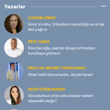
Yazarlar
ÇIĞDEM ÇIMEN
İzmir’in ruhu, tribünlerin sessizliği ve ortak
akıl çağrısı
EROL YARAŞ
Kılıçdaroğlu, partiyi dizayn etmeden
kurultaya gitmez!
PROF. DR. MEHMET EMIN ELMACI
Elbet sefil olursa kadın, alçalır beşer
FAIZE GIZEM MADEN
Vücudumuz artık eskisi kadar neden
dayanıklı değil?