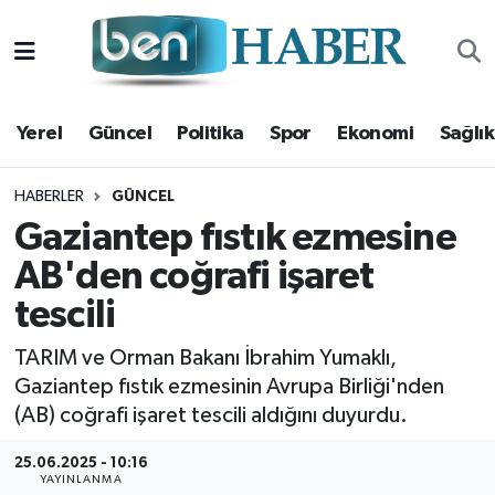
Yerel
Hava Durumu
Yerel
Güncel
Politika
Spor
Ekonomi
Sağlık
Güncel
Trafik Durumu
Politika
Süper Lig Puan Durumu ve Fikstür
HABERLER
GÜNCEL
Gaziantep fıstık ezmesine
Spor
Tüm Manşetler
AB'den coğrafi işaret
tescili
Ekonomi
Son Dakika Haberleri
TARIM ve Orman Bakanı İbrahim Yumaklı,
Sağlık
Haber Arşivi
Gaziantep fıstık ezmesinin Avrupa Birliği'nden
(AB) coğrafi işaret tescili aldığını duyurdu.
Magazin
25.06.2025 - 10:16
Kültür Sanat
YAYINLANMA