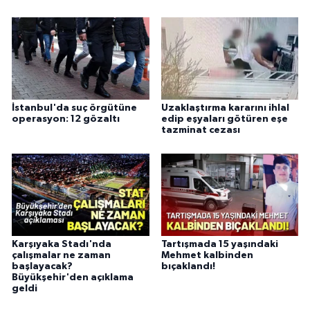
İstanbul'da suç örgütüne
Uzaklaştırma kararını ihlal
operasyon: 12 gözaltı
edip eşyaları götüren eşe
tazminat cezası
Karşıyaka Stadı'nda
Tartışmada 15 yaşındaki
çalışmalar ne zaman
Mehmet kalbinden
başlayacak?
bıçaklandı!
Büyükşehir'den açıklama
geldi