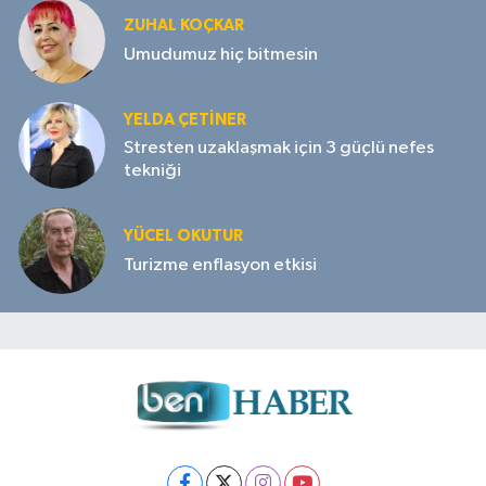
ZUHAL KOÇKAR
Umudumuz hiç bitmesin
YELDA ÇETİNER
Stresten uzaklaşmak için 3 güçlü nefes
tekniği
YÜCEL OKUTUR
Turizme enflasyon etkisi