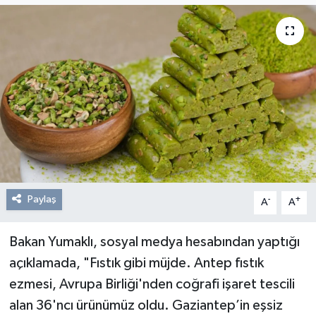
Resmi Reklam
Röportajlar
Paylaş
-
+
A
A
Bakan Yumaklı, sosyal medya hesabından yaptığı
açıklamada, "Fıstık gibi müjde. Antep fıstık
ezmesi, Avrupa Birliği'nden coğrafi işaret tescili
alan 36'ncı ürünümüz oldu. Gaziantep’in eşsiz