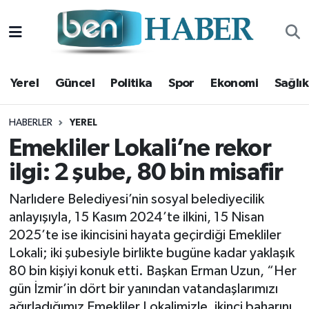
Yerel
Hava Durumu
Yerel
Güncel
Politika
Spor
Ekonomi
Sağlık
Güncel
Trafik Durumu
Politika
Süper Lig Puan Durumu ve Fikstür
HABERLER
YEREL
Emekliler Lokali’ne rekor
Spor
Tüm Manşetler
ilgi: 2 şube, 80 bin misafir
Ekonomi
Son Dakika Haberleri
Narlıdere Belediyesi’nin sosyal belediyecilik
anlayışıyla, 15 Kasım 2024’te ilkini, 15 Nisan
Sağlık
Haber Arşivi
2025’te ise ikincisini hayata geçirdiği Emekliler
Lokali; iki şubesiyle birlikte bugüne kadar yaklaşık
Magazin
80 bin kişiyi konuk etti. Başkan Erman Uzun, “Her
gün İzmir’in dört bir yanından vatandaşlarımızı
Kültür Sanat
ağırladığımız Emekliler Lokalimizle, ikinci baharını