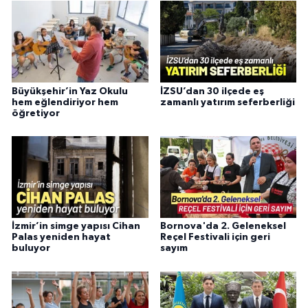
Büyükşehir’in Yaz Okulu
İZSU’dan 30 ilçede eş
hem eğlendiriyor hem
zamanlı yatırım seferberliği
öğretiyor
İzmir’in simge yapısı Cihan
Bornova'da 2. Geleneksel
Palas yeniden hayat
Reçel Festivali için geri
buluyor
sayım