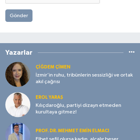
Gönder
Yazarlar
ÇIĞDEM ÇIMEN
İzmir’in ruhu, tribünlerin sessizliği ve ortak
akıl çağrısı
EROL YARAŞ
Kılıçdaroğlu, partiyi dizayn etmeden
kurultaya gitmez!
PROF. DR. MEHMET EMIN ELMACI
Elbet sefil olursa kadın, alçalır beşer