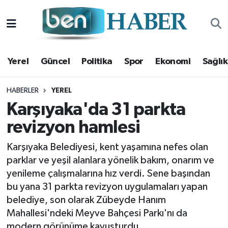
Yerel
Hava Durumu
Yerel
Güncel
Politika
Spor
Ekonomi
Sağlık
Güncel
Trafik Durumu
Politika
Süper Lig Puan Durumu ve Fikstür
HABERLER
YEREL
Karşıyaka'da 31 parkta
Spor
Tüm Manşetler
revizyon hamlesi
Ekonomi
Son Dakika Haberleri
Karşıyaka Belediyesi, kent yaşamına nefes olan
parklar ve yeşil alanlara yönelik bakım, onarım ve
Sağlık
Haber Arşivi
yenileme çalışmalarına hız verdi. Sene başından
bu yana 31 parkta revizyon uygulamaları yapan
Magazin
belediye, son olarak Zübeyde Hanım
Mahallesi'ndeki Meyve Bahçesi Parkı'nı da
Kültür Sanat
modern görünüme kavuşturdu.