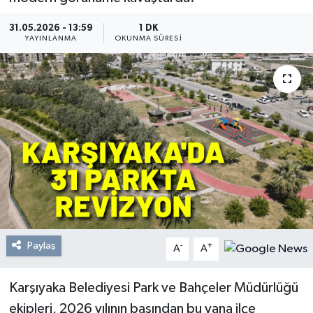
Resmi Reklam
31.05.2026 - 13:59
1 DK
YAYINLANMA
OKUNMA SÜRESI
Röportajlar
Paylaş
-
+
A
A
Karşıyaka Belediyesi Park ve Bahçeler Müdürlüğü
ekipleri, 2026 yılının başından bu yana ilçe