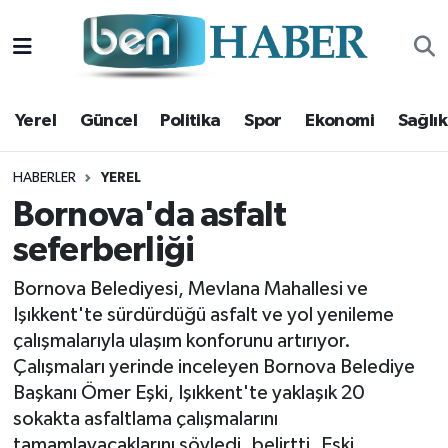
Yerel
Hava Durumu
Yerel
Güncel
Politika
Spor
Ekonomi
Sağlık
Güncel
Trafik Durumu
Politika
Süper Lig Puan Durumu ve Fikstür
HABERLER
YEREL
Bornova'da asfalt
Spor
Tüm Manşetler
seferberliği
Ekonomi
Son Dakika Haberleri
Bornova Belediyesi, Mevlana Mahallesi ve
Işıkkent'te sürdürdüğü asfalt ve yol yenileme
Sağlık
Haber Arşivi
çalışmalarıyla ulaşım konforunu artırıyor.
Çalışmaları yerinde inceleyen Bornova Belediye
Magazin
Başkanı Ömer Eşki, Işıkkent'te yaklaşık 20
sokakta asfaltlama çalışmalarını
Kültür Sanat
tamamlayacaklarını söyledi. belirtti. Eşki,