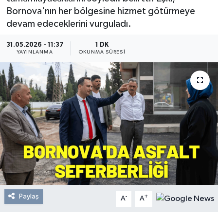
Bornova'nın her bölgesine hizmet götürmeye
Resmi Reklam
devam edeceklerini vurguladı.
Röportajlar
31.05.2026 - 11:37
1 DK
YAYINLANMA
OKUNMA SÜRESI
Paylaş
-
+
A
A