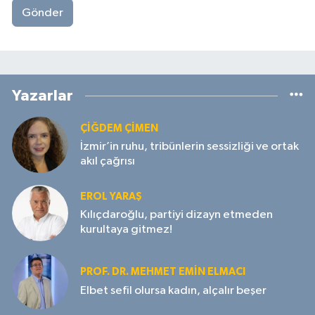
Gönder
Yazarlar
ÇIĞDEM ÇIMEN
İzmir’in ruhu, tribünlerin sessizliği ve ortak
akıl çağrısı
EROL YARAŞ
Kılıçdaroğlu, partiyi dizayn etmeden
kurultaya gitmez!
PROF. DR. MEHMET EMIN ELMACI
Elbet sefil olursa kadın, alçalır beşer