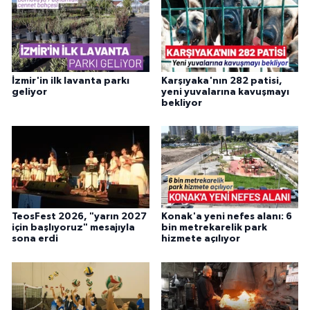
İzmir'in ilk lavanta parkı
Karşıyaka'nın 282 patisi,
geliyor
yeni yuvalarına kavuşmayı
bekliyor
TeosFest 2026, "yarın 2027
Konak'a yeni nefes alanı: 6
için başlıyoruz" mesajıyla
bin metrekarelik park
sona erdi
hizmete açılıyor