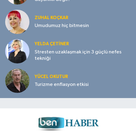
ZUHAL KOÇKAR
Umudumuz hiç bitmesin
YELDA ÇETİNER
Stresten uzaklaşmak için 3 güçlü nefes
tekniği
YÜCEL OKUTUR
Turizme enflasyon etkisi