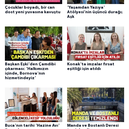
Çocuklar boyadı, bir can
'Yaşamdan Yazıya'
dost yeni yuvasına kavuştu
Atölyesi’nin üçüncü durağı;
Aşk
Başkan Eşki'den Çamdibi
Konak'ta imzalar fırsat
çıkarması: 'Halkımızın
eşitliği için atıldı
içinde, Bornova'nın
hizmetindeyiz'
Buca'nın tarihi 'Hazine Avı'
Manda ve Bostanlı Deresi