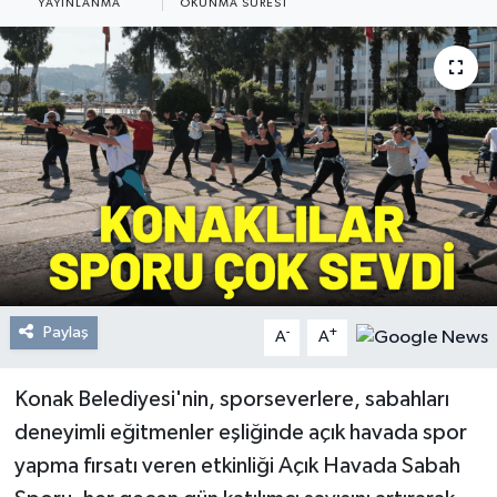
YAYINLANMA
OKUNMA SÜRESI
Resmi Reklam
Röportajlar
Paylaş
-
+
A
A
Konak Belediyesi'nin, sporseverlere, sabahları
deneyimli eğitmenler eşliğinde açık havada spor
yapma fırsatı veren etkinliği Açık Havada Sabah