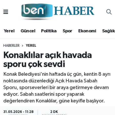
Yerel
Hava Durumu
Yerel
Güncel
Politika
Spor
Ekonomi
Sağlık
Güncel
Trafik Durumu
Politika
Süper Lig Puan Durumu ve Fikstür
HABERLER
YEREL
Konaklılar açık havada
Spor
Tüm Manşetler
sporu çok sevdi
Ekonomi
Son Dakika Haberleri
Konak Belediyesi'nin haftada üç gün, kentin 8 ayrı
noktasında düzenlediği Açık Havada Sabah
Sağlık
Haber Arşivi
Sporu, sporseverleri bir araya getirmeye devam
ediyor. Sabah saatlerini spor yaparak
Magazin
değerlendiren Konaklılar, güne keyifle başlıyor.
Kültür Sanat
31.05.2026 - 11:28
2 DK