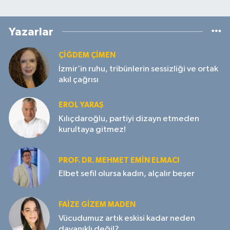
Yazarlar
ÇIĞDEM ÇIMEN
İzmir’in ruhu, tribünlerin sessizliği ve ortak
akıl çağrısı
EROL YARAŞ
Kılıçdaroğlu, partiyi dizayn etmeden
kurultaya gitmez!
PROF. DR. MEHMET EMIN ELMACI
Elbet sefil olursa kadın, alçalır beşer
FAIZE GIZEM MADEN
Vücudumuz artık eskisi kadar neden
dayanıklı değil?