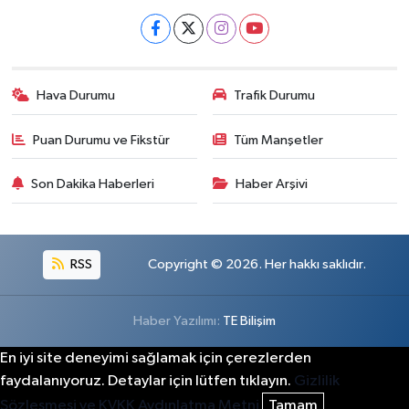
Hava Durumu
Trafik Durumu
Puan Durumu ve Fikstür
Tüm Manşetler
Son Dakika Haberleri
Haber Arşivi
RSS
Copyright © 2026. Her hakkı saklıdır.
Haber Yazılımı:
TE Bilişim
En iyi site deneyimi sağlamak için çerezlerden
faydalanıyoruz. Detaylar için lütfen tıklayın.
Gizlilik
Sözleşmesi ve KVKK Aydınlatma Metni
Tamam