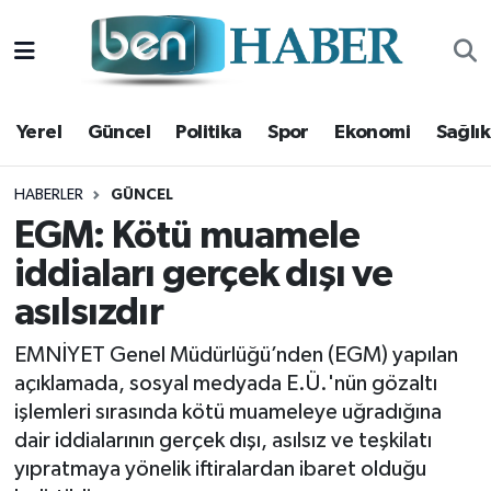
Yerel
Hava Durumu
Yerel
Güncel
Politika
Spor
Ekonomi
Sağlık
Güncel
Trafik Durumu
Politika
Süper Lig Puan Durumu ve Fikstür
HABERLER
GÜNCEL
EGM: Kötü muamele
Spor
Tüm Manşetler
iddiaları gerçek dışı ve
asılsızdır
Ekonomi
Son Dakika Haberleri
EMNİYET Genel Müdürlüğü’nden (EGM) yapılan
Sağlık
Haber Arşivi
açıklamada, sosyal medyada E.Ü.'nün gözaltı
işlemleri sırasında kötü muameleye uğradığına
Magazin
dair iddialarının gerçek dışı, asılsız ve teşkilatı
yıpratmaya yönelik iftiralardan ibaret olduğu
Kültür Sanat