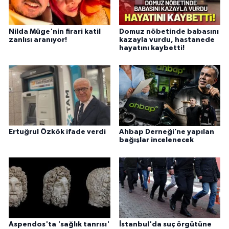
Nilda Müge'nin firari katil
Domuz nöbetinde babasını
zanlısı aranıyor!
kazayla vurdu, hastanede
hayatını kaybetti!
Ertuğrul Özkök ifade verdi
Ahbap Derneği’ne yapılan
bağışlar incelenecek
Aspendos'ta 'sağlık tanrısı'
İstanbul'da suç örgütüne