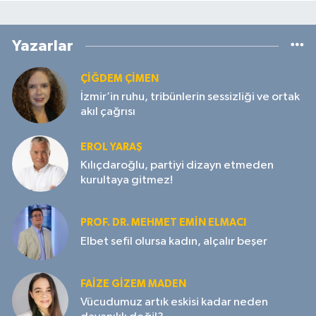
Yazarlar
ÇIĞDEM ÇIMEN
İzmir’in ruhu, tribünlerin sessizliği ve ortak
akıl çağrısı
EROL YARAŞ
Kılıçdaroğlu, partiyi dizayn etmeden
kurultaya gitmez!
PROF. DR. MEHMET EMIN ELMACI
Elbet sefil olursa kadın, alçalır beşer
FAIZE GIZEM MADEN
Vücudumuz artık eskisi kadar neden