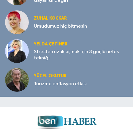
dayanıklı değil?
ZUHAL KOÇKAR
Umudumuz hiç bitmesin
YELDA ÇETİNER
Stresten uzaklaşmak için 3 güçlü nefes
tekniği
YÜCEL OKUTUR
Turizme enflasyon etkisi