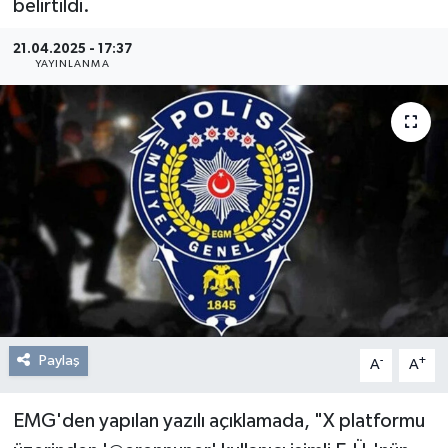
belirtildi.
Resmi Reklam
21.04.2025 - 17:37
YAYINLANMA
Röportajlar
Paylaş
-
+
A
A
EMG'den yapılan yazılı açıklamada, "X platformu