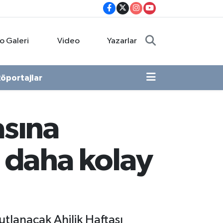
o Galeri
Video
Yazarlar
öportajlar
asına
rı daha kolay
tlanacak Ahilik Haftası