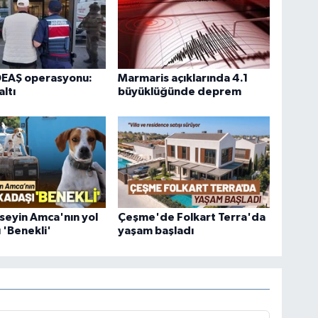
DEAŞ operasyonu:
Marmaris açıklarında 4.1
ltı
büyüklüğünde deprem
üseyin Amca'nın yol
Çeşme'de Folkart Terra'da
 'Benekli'
yaşam başladı