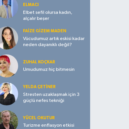
ELMACI
Elbet sefil olursa kadın,
alçalır beşer
FAIZE GIZEM MADEN
Vücudumuz artık eskisi kadar
neden dayanıklı değil?
ZUHAL KOÇKAR
Umudumuz hiç bitmesin
YELDA ÇETİNER
Stresten uzaklaşmak için 3
güçlü nefes tekniği
YÜCEL OKUTUR
Turizme enflasyon etkisi