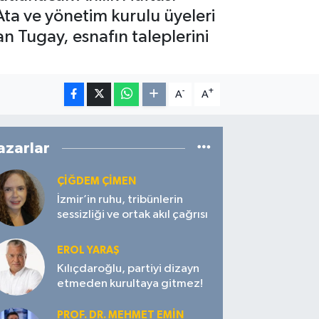
Ata ve yönetim kurulu üyeleri
an Tugay, esnafın taleplerini
-
+
A
A
azarlar
ÇIĞDEM ÇIMEN
İzmir’in ruhu, tribünlerin
sessizliği ve ortak akıl çağrısı
EROL YARAŞ
Kılıçdaroğlu, partiyi dizayn
etmeden kurultaya gitmez!
PROF. DR. MEHMET EMIN