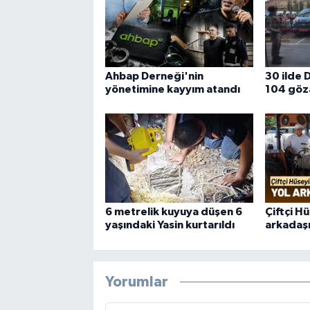
Ahbap Derneği'nin
30 ilde 
yönetimine kayyım atandı
104 göza
6 metrelik kuyuya düşen 6
Çiftçi H
yaşındaki Yasin kurtarıldı
arkadaşı
Yorumlar