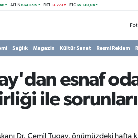
46
6648.99
13.773
65.130,04
ALTIN
BİST
BTC
Fot
omi
Sağlık
Magazin
Kültür Sanat
Resmi Reklam
R
ay'dan esnaf od
birliği ile sorunla
şkanı Dr. Cemil Tugay, önümüzdeki hafta ku