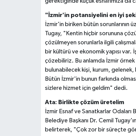
gerektiğinde küçük esnafımıza da 
"İzmir'in potansiyelini en iyi ş
İzmir'in biriken bütün sorunlarının üz
Tugay, "Kentin hiçbir sorununa çöz
çözülmeyen sorunlarla ilgili çalışma
bir kültürü ve ekonomik yapısı var. İş
çözebiliriz. Bu anlamda İzmir örnek
bulunabilecek kişi, kurum, gelenek, k
Bütün İzmir'in bunun farkında olmas
sizlere hizmet için geldim" dedi.
Ata: Birlikte çözüm üretelim
İzmir Esnaf ve Sanatkarlar Odaları B
Belediye Başkanı Dr. Cemil Tugay'ın
belirterek, "Çok zor bir süreçte gör