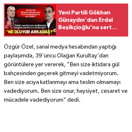
Yeni Partili Gökhan
Günaydın'dan Erdal
Beşikçioğlu'na sert
sözler!
Özgür Özel, sanal medya hesabından yaptığı
paylaşımda, 39'uncu Olağan Kurultay'dan
görüntülere yer vererek, "Ben size iktidara gül
bahçesinden geçerek gitmeyi vadetmiyorum.
Ben size acıya katlanmayı ama teslim olmamayı
vadediyorum. Ben size onur, haysiyet, cesaret ve
mücadele vadediyorum" dedi.