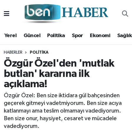
Yerel
Hava Durumu
Yerel
Güncel
Politika
Spor
Ekonomi
Sağlık
Güncel
Trafik Durumu
Politika
Süper Lig Puan Durumu ve Fikstür
HABERLER
POLITIKA
Özgür Özel'den 'mutlak
Spor
Tüm Manşetler
butlan' kararına ilk
açıklama!
Ekonomi
Son Dakika Haberleri
Özgür Özel: Ben size iktidara gül bahçesinden
Sağlık
Haber Arşivi
geçerek gitmeyi vadetmiyorum. Ben size acıya
katlanmayı ama teslim olmamayı vadediyorum.
Magazin
Ben size onur, haysiyet, cesaret ve mücadele
vadediyorum.
Kültür Sanat