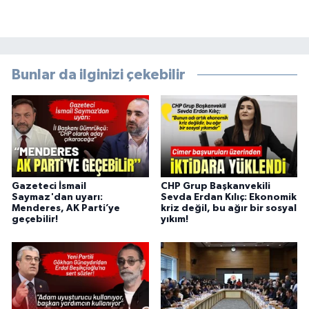
Bunlar da ilginizi çekebilir
Gazeteci İsmail
CHP Grup Başkanvekili
Saymaz'dan uyarı:
Sevda Erdan Kılıç: Ekonomik
Menderes, AK Parti’ye
kriz değil, bu ağır bir sosyal
geçebilir!
yıkım!