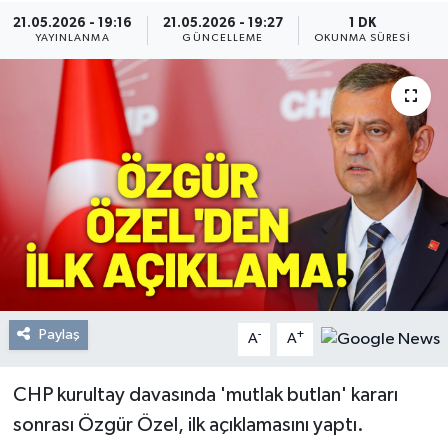
21.05.2026 - 19:16
21.05.2026 - 19:27
1 DK
Resmi Reklam
YAYINLANMA
GÜNCELLEME
OKUNMA SÜRESI
Röportajlar
Paylaş
-
+
A
A
CHP kurultay davasında 'mutlak butlan' kararı
sonrası Özgür Özel, ilk açıklamasını yaptı.