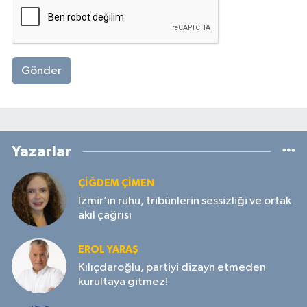
Gönder
Yazarlar
ÇIĞDEM ÇIMEN
İzmir’in ruhu, tribünlerin sessizliği ve ortak
akıl çağrısı
EROL YARAŞ
Kılıçdaroğlu, partiyi dizayn etmeden
kurultaya gitmez!