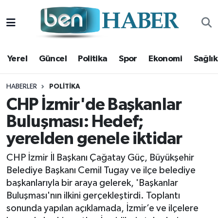
Yerel
Hava Durumu
Yerel
Güncel
Politika
Spor
Ekonomi
Sağlık
Güncel
Trafik Durumu
Politika
Süper Lig Puan Durumu ve Fikstür
HABERLER
POLITIKA
CHP İzmir'de Başkanlar
Spor
Tüm Manşetler
Buluşması: Hedef;
yerelden genele iktidar
Ekonomi
Son Dakika Haberleri
CHP İzmir İl Başkanı Çağatay Güç, Büyükşehir
Sağlık
Haber Arşivi
Belediye Başkanı Cemil Tugay ve ilçe belediye
başkanlarıyla bir araya gelerek, 'Başkanlar
Magazin
Buluşması'nın ilkini gerçekleştirdi. Toplantı
sonunda yapılan açıklamada, İzmir’e ve ilçelere
Kültür Sanat