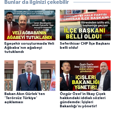
Bunlar da ilginizi çekebilir
Egeşehir soruşturmada Veli
Seferihisar CHP İlçe Başkanı
Ağbaba'nın ağabeyi
belli oldu!
tutuklandı
Bakan Akın Gürlek'ten
Özgür Özel'in İlkay Çiçek
'Terörsüz Türkiye'
hakkındaki iddialı sözleri
açıklaması
gündemde: İçişleri
Bakanlığı'nı yönetir!