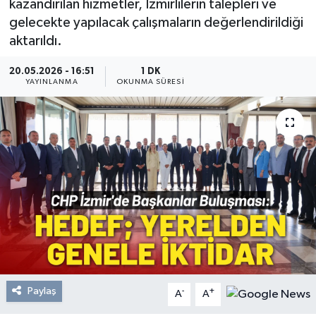
kazandırılan hizmetler, İzmirlilerin talepleri ve
gelecekte yapılacak çalışmaların değerlendirildiği
Resmi Reklam
aktarıldı.
Röportajlar
20.05.2026 - 16:51
1 DK
YAYINLANMA
OKUNMA SÜRESI
Paylaş
-
+
A
A