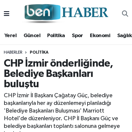
Yerel
Hava Durumu
Yerel
Güncel
Politika
Spor
Ekonomi
Sağlık
Güncel
Trafik Durumu
Politika
Süper Lig Puan Durumu ve Fikstür
HABERLER
POLITIKA
CHP İzmir önderliğinde,
Spor
Tüm Manşetler
Belediye Başkanları
buluştu
Ekonomi
Son Dakika Haberleri
CHP İzmir İl Başkanı Çağatay Güç, belediye
Sağlık
Haber Arşivi
başkanlarıyla her ay düzenlemeyi planladığı
'Belediye Başkanları Buluşması' Marriott
Magazin
Hotel'de düzenleniyor. CHP İl Başkanı Güç ve
belediye başkanları toplantı salonuna gelmeye
Kültür Sanat