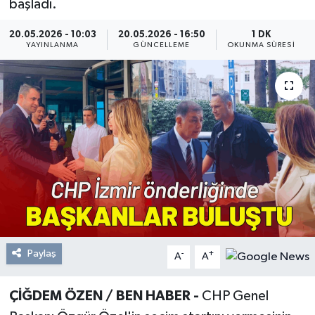
başladı.
Resmi Reklam
20.05.2026 - 10:03
20.05.2026 - 16:50
1 DK
YAYINLANMA
GÜNCELLEME
OKUNMA SÜRESI
Röportajlar
Paylaş
-
+
A
A
ÇİĞDEM ÖZEN / BEN HABER -
CHP Genel