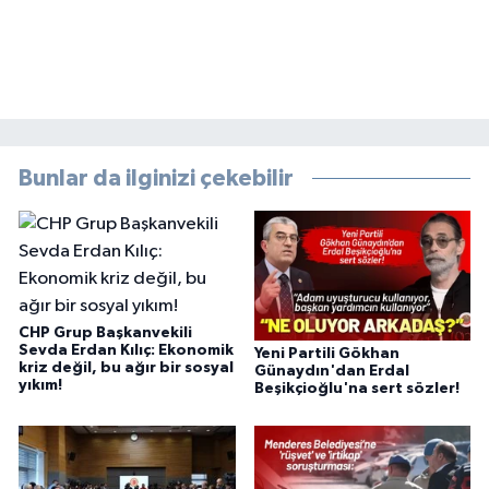
Bunlar da ilginizi çekebilir
CHP Grup Başkanvekili
Sevda Erdan Kılıç: Ekonomik
Yeni Partili Gökhan
kriz değil, bu ağır bir sosyal
Günaydın'dan Erdal
yıkım!
Beşikçioğlu'na sert sözler!