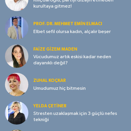
Kılıçdaroğlu, partiyi dizayn etmeden
kurultaya gitmez!
PROF. DR. MEHMET EMIN ELMACI
Elbet sefil olursa kadın, alçalır beşer
FAIZE GIZEM MADEN
Vücudumuz artık eskisi kadar neden
dayanıklı değil?
ZUHAL KOÇKAR
Umudumuz hiç bitmesin
YELDA ÇETİNER
Stresten uzaklaşmak için 3 güçlü nefes
tekniği