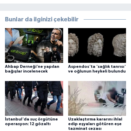
Bunlar da ilginizi çekebilir
Ahbap Derneği’ne yapılan
Aspendos'ta 'sağlık tanrısı'
bağışlar incelenecek
ve oğlunun heykeli bulundu
İstanbul'da suç örgütüne
Uzaklaştırma kararını ihlal
operasyon: 12 gözaltı
edip eşyaları götüren eşe
tazminat cezası