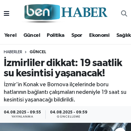
Yerel
Hava Durumu
Yerel
Güncel
Politika
Spor
Ekonomi
Sağlık
Güncel
Trafik Durumu
Politika
Süper Lig Puan Durumu ve Fikstür
HABERLER
GÜNCEL
İzmirliler dikkat: 19 saatlik
Spor
Tüm Manşetler
su kesintisi yaşanacak!
Ekonomi
Son Dakika Haberleri
İzmir'in Konak ve Bornova ilçelerinde boru
hatlarının bağlantı çalışmaları nedeniyle 19 saat su
Sağlık
Haber Arşivi
kesintisi yaşanacağı bildirildi.
Magazin
04.08.2025 - 09:55
04.08.2025 - 09:59
YAYINLANMA
GÜNCELLEME
Kültür Sanat