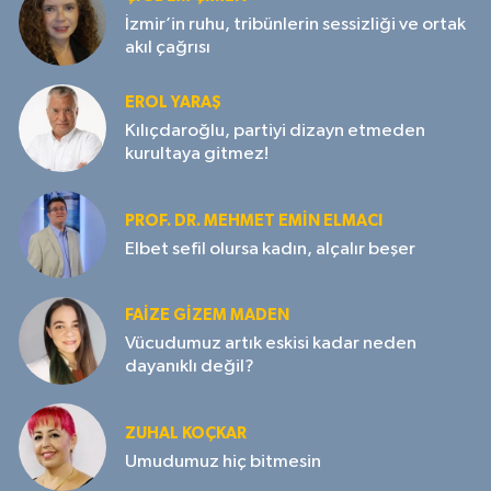
İzmir’in ruhu, tribünlerin sessizliği ve ortak
akıl çağrısı
EROL YARAŞ
Kılıçdaroğlu, partiyi dizayn etmeden
kurultaya gitmez!
PROF. DR. MEHMET EMIN ELMACI
Elbet sefil olursa kadın, alçalır beşer
FAIZE GIZEM MADEN
Vücudumuz artık eskisi kadar neden
dayanıklı değil?
ZUHAL KOÇKAR
Umudumuz hiç bitmesin