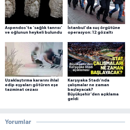
Aspendos'ta 'sağlık tanrısı'
İstanbul'da suç örgütüne
ve oğlunun heykeli bulundu
operasyon: 12 gözaltı
Uzaklaştırma kararını ihlal
Karşıyaka Stadı'nda
edip eşyaları götüren eşe
çalışmalar ne zaman
tazminat cezası
başlayacak?
Büyükşehir'den açıklama
geldi
Yorumlar