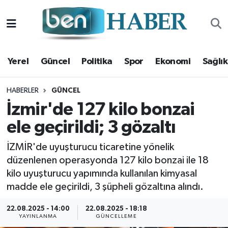
Yerel
Hava Durumu
Yerel
Güncel
Politika
Spor
Ekonomi
Sağlık
Güncel
Trafik Durumu
Politika
Süper Lig Puan Durumu ve Fikstür
HABERLER
GÜNCEL
İzmir'de 127 kilo bonzai
Spor
Tüm Manşetler
ele geçirildi; 3 gözaltı
Ekonomi
Son Dakika Haberleri
İZMİR'de uyuşturucu ticaretine yönelik
düzenlenen operasyonda 127 kilo bonzai ile 18
Sağlık
Haber Arşivi
kilo uyuşturucu yapımında kullanılan kimyasal
madde ele geçirildi, 3 şüpheli gözaltına alındı.
Magazin
22.08.2025 - 14:00
22.08.2025 - 18:18
YAYINLANMA
GÜNCELLEME
Kültür Sanat