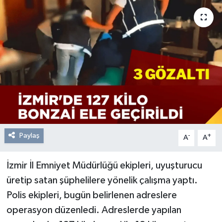
Resmi Reklam
Röportajlar
Paylaş
-
+
A
A
İzmir İl Emniyet Müdürlüğü ekipleri, uyuşturucu
üretip satan şüphelilere yönelik çalışma yaptı.
Polis ekipleri, bugün belirlenen adreslere
operasyon düzenledi. Adreslerde yapılan