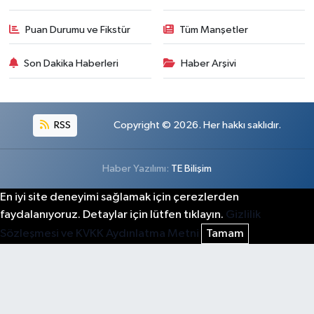
Puan Durumu ve Fikstür
Tüm Manşetler
Son Dakika Haberleri
Haber Arşivi
RSS
Copyright © 2026. Her hakkı saklıdır.
Haber Yazılımı:
TE Bilişim
En iyi site deneyimi sağlamak için çerezlerden
faydalanıyoruz. Detaylar için lütfen tıklayın.
Gizlilik
Sözleşmesi ve KVKK Aydınlatma Metni
Tamam