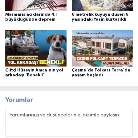
Marmaris açıklarında 4.1
6 metrelik kuyuya düşen 6
büyüklüğünde deprem
yaşındaki Yasin kurtarıldı
Çiftçi Hüseyin Amca'nın yol
Çeşme'de Folkart Terra'da
arkadaşı 'Benekli'
yaşam başladı
Yorumlar