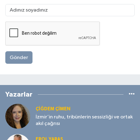
Gönder
Yazarlar
ÇIĞDEM ÇIMEN
İzmir’in ruhu, tribünlerin sessizliği ve ortak
akıl çağrısı
EROL YARAŞ