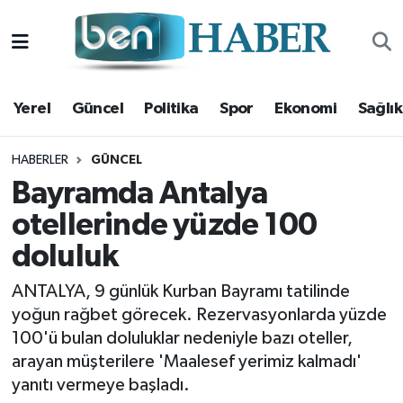
Yerel
Hava Durumu
Yerel
Güncel
Politika
Spor
Ekonomi
Sağlık
Güncel
Trafik Durumu
Politika
Süper Lig Puan Durumu ve Fikstür
HABERLER
GÜNCEL
Bayramda Antalya
Spor
Tüm Manşetler
otellerinde yüzde 100
doluluk
Ekonomi
Son Dakika Haberleri
ANTALYA, 9 günlük Kurban Bayramı tatilinde
Sağlık
Haber Arşivi
yoğun rağbet görecek. Rezervasyonlarda yüzde
100'ü bulan doluluklar nedeniyle bazı oteller,
Magazin
arayan müşterilere 'Maalesef yerimiz kalmadı'
yanıtı vermeye başladı.
Kültür Sanat