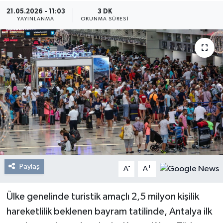
21.05.2026 - 11:03
3 DK
Resmi Reklam
YAYINLANMA
OKUNMA SÜRESI
Röportajlar
Paylaş
-
+
A
A
Ülke genelinde turistik amaçlı 2,5 milyon kişilik
hareketlilik beklenen bayram tatilinde, Antalya ilk