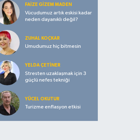
FAIZE GIZEM MADEN
Vücudumuz artık eskisi kadar
neden dayanıklı değil?
ZUHAL KOÇKAR
Umudumuz hiç bitmesin
YELDA ÇETİNER
Stresten uzaklaşmak için 3
güçlü nefes tekniği
YÜCEL OKUTUR
Turizme enflasyon etkisi