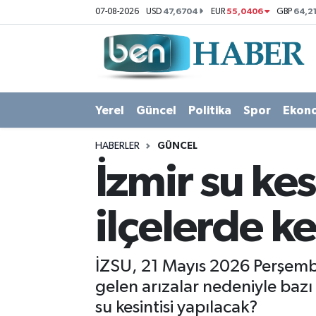
47,6704
55,0406
64,2
07-08-2026
USD
EUR
GBP
Yerel
Hava Durumu
Güncel
Trafik Durumu
Yerel
Güncel
Politika
Spor
Ekon
Politika
Süper Lig Puan Durumu ve Fikstür
HABERLER
GÜNCEL
Spor
Tüm Manşetler
İzmir su kes
Ekonomi
Son Dakika Haberleri
ilçelerde k
Sağlık
Haber Arşivi
İZSU, 21 Mayıs 2026 Perşemb
Magazin
gelen arızalar nedeniyle bazı
su kesintisi yapılacak?
Kültür Sanat