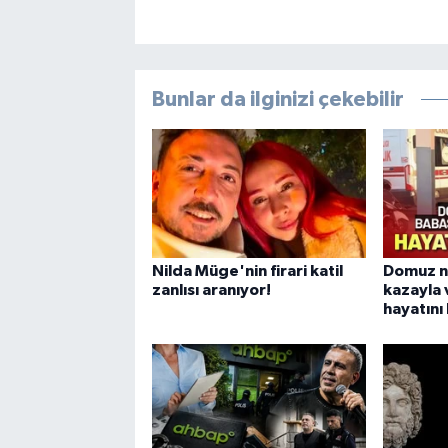
Bunlar da ilginizi çekebilir
Nilda Müge'nin firari katil
Domuz n
zanlısı aranıyor!
kazayla
hayatını