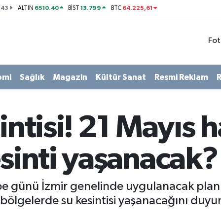
143
6510.40
13.799
64.225,61
ALTIN
BİST
BTC
Fot
omi
Sağlık
Magazin
Kültür Sanat
Resmi Reklam
R
intisi! 21 Mayıs 
esinti yaşanacak?
e günü İzmir genelinde uygulanacak planl
 bölgelerde su kesintisi yaşanacağını duyur