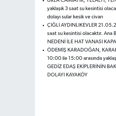
URLA CAMİATİK, YELALTI, YENİ
yaklaşık 3 saat su kesintisi olac
dolayı sular kesik ve civarı
ÇİĞLİ AYDINLIKEVLER 21.05.202
saat su kesintisi olacaktır. A
NEDENİ İLE HAT VANASI KAPAT
ÖDEMİŞ KARADOĞAN, KARAKOV
10:00 ile 15:00 arasında yaklaşık
GEDİZ EDAŞ EKİPLERİNİN B
DOLAYI KAYAKÖY