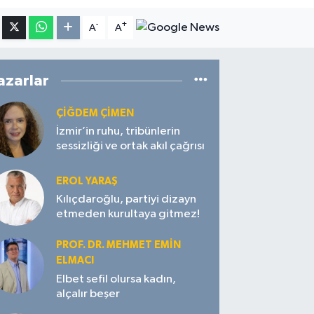
-
+
A
A
azarlar
ÇIĞDEM ÇIMEN
İzmir’in ruhu, tribünlerin
sessizliği ve ortak akıl çağrısı
EROL YARAŞ
Kılıçdaroğlu, partiyi dizayn
etmeden kurultaya gitmez!
PROF. DR. MEHMET EMIN
ELMACI
Elbet sefil olursa kadın,
alçalır beşer