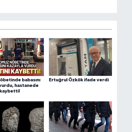
öbetinde babasını
Ertuğrul Özkök ifade verdi
 vurdu, hastanede
 kaybetti!