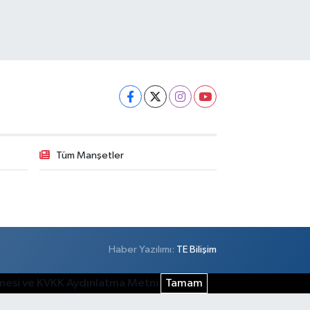
Tüm Manşetler
Haber Yazılımı:
TE Bilişim
şmesi ve KVKK Aydınlatma Metni
Tamam