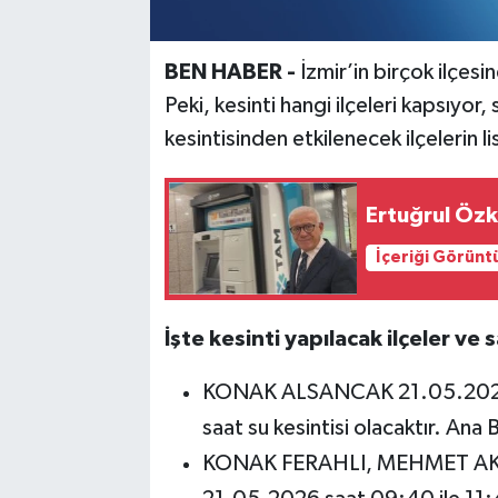
BEN HABER -
İzmir’in birçok ilçesin
Peki, kesinti hangi ilçeleri kapsıyo
kesintisinden etkilenecek ilçelerin 
Ertuğrul Özk
İçeriği Görünt
İşte kesinti yapılacak ilçeler ve s
KONAK ALSANCAK 21.05.2026 sa
saat su kesintisi olacaktır. Ana
KONAK FERAHLI, MEHMET AKİF