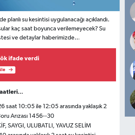
de planlı su kesintisi uygulanacağı açıklandı.
r, sular kaç saat boyunca verilemeyecek? Su
listesi ve detaylar haberimizde…
ök ifade verdi
üle
aatleri...
at 10:05 ile 12:05 arasında yaklaşık 2
 Boru Arızası 1456--30
, SAYGI, ULUBATLI, YAVUZ SELİM