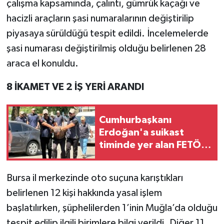
çalışma kapsamında, çalıntı, gümrük kaçağı ve
hacizli araçların şasi numaralarının değiştirilip
piyasaya sürüldüğü tespit edildi. İncelemelerde
şasi numarası değiştirilmiş olduğu belirlenen 28
araca el konuldu.
8 İKAMET VE 2 İŞ YERİ ARANDI
Cumhurbaşkanı
Erdoğan'a suikast
timinde yer alan FETÖ
mensubu adliyede
Bursa il merkezinde oto suçuna karıştıkları
belirlenen 12 kişi hakkında yasal işlem
başlatılırken, şüphelilerden 1’inin Muğla’da olduğu
tespit edilip ilgili birimlere bilgi verildi. Diğer 11