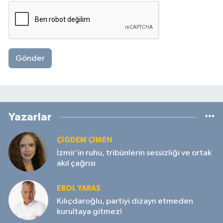
Gönder
Yazarlar
ÇIĞDEM ÇIMEN
İzmir’in ruhu, tribünlerin sessizliği ve ortak
akıl çağrısı
EROL YARAŞ
Kılıçdaroğlu, partiyi dizayn etmeden
kurultaya gitmez!