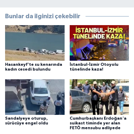
Bunlar da ilginizi çekebilir
Hasankeyf'te su kenarında
İstanbul-İzmir Otoyolu
kadın cesedi bulundu
tünelinde kaza!
Sandalyeye oturup,
Cumhurbaşkanı Erdoğan'a
sürücüye engel oldu
suikast timinde yer alan
FETÖ mensubu adliyede