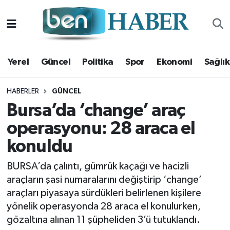
Yerel
Hava Durumu
Yerel
Güncel
Politika
Spor
Ekonomi
Sağlık
Güncel
Trafik Durumu
Politika
Süper Lig Puan Durumu ve Fikstür
HABERLER
GÜNCEL
Bursa’da ‘change’ araç
Spor
Tüm Manşetler
operasyonu: 28 araca el
konuldu
Ekonomi
Son Dakika Haberleri
BURSA’da çalıntı, gümrük kaçağı ve hacizli
Sağlık
Haber Arşivi
araçların şasi numaralarını değiştirip ‘change’
araçları piyasaya sürdükleri belirlenen kişilere
Magazin
yönelik operasyonda 28 araca el konulurken,
gözaltına alınan 11 şüpheliden 3’ü tutuklandı.
Kültür Sanat