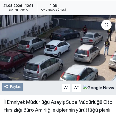
21.05.2026 - 12:11
1 DK
Resmi Reklam
YAYINLANMA
OKUNMA SÜRESI
Röportajlar
Paylaş
-
+
A
A
İl Emniyet Müdürlüğü Asayiş Şube Müdürlüğü Oto
Hırsızlığı Büro Amirliği ekiplerinin yürüttüğü planlı