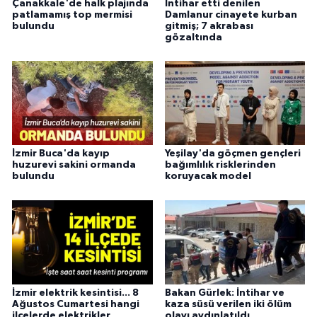
Çanakkale'de halk plajında
İntihar etti denilen
patlamamış top mermisi
Damlanur cinayete kurban
bulundu
gitmiş; 7 akrabası
gözaltında
İzmir Buca'da kayıp
Yeşilay'da göçmen gençleri
huzurevi sakini ormanda
bağımlılık risklerinden
bulundu
koruyacak model
İzmir elektrik kesintisi... 8
Bakan Gürlek: İntihar ve
Ağustos Cumartesi hangi
kaza süsü verilen iki ölüm
ilçelerde elektrikler
olayı aydınlatıldı