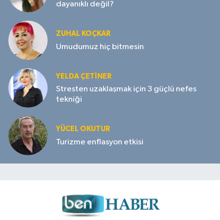
dayanıklı değil?
ZUHAL KOÇKAR
Umudumuz hiç bitmesin
YELDA ÇETİNER
Stresten uzaklaşmak için 3 güçlü nefes
tekniği
YÜCEL OKUTUR
Turizme enflasyon etkisi