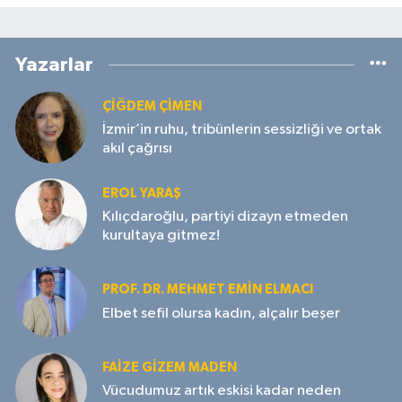
Yazarlar
ÇIĞDEM ÇIMEN
İzmir’in ruhu, tribünlerin sessizliği ve ortak
akıl çağrısı
EROL YARAŞ
Kılıçdaroğlu, partiyi dizayn etmeden
kurultaya gitmez!
PROF. DR. MEHMET EMIN ELMACI
Elbet sefil olursa kadın, alçalır beşer
FAIZE GIZEM MADEN
Vücudumuz artık eskisi kadar neden