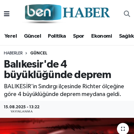
Yerel
Hava Durumu
Yerel
Güncel
Politika
Spor
Ekonomi
Sağlık
Güncel
Trafik Durumu
Politika
Süper Lig Puan Durumu ve Fikstür
HABERLER
GÜNCEL
Balıkesir'de 4
Spor
Tüm Manşetler
büyüklüğünde deprem
Ekonomi
Son Dakika Haberleri
BALIKESİR'in Sındırgı ilçesinde Richter ölçeğine
göre 4 büyüklüğünde deprem meydana geldi.
Sağlık
Haber Arşivi
15.08.2025 - 13:22
YAYINLANMA
Magazin
Kültür Sanat