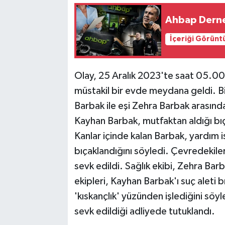
Ahbap Derne
İçeriği Görünt
Olay, 25 Aralık 2023'te saat 05.00
müstakil bir evde meydana geldi. Bir
Barbak ile eşi Zehra Barbak arasında
Kayhan Barbak, mutfaktan aldığı bıç
Kanlar içinde kalan Barbak, yardım is
bıçaklandığını söyledi. Çevredekileri
sevk edildi. Sağlık ekibi, Zehra Barba
ekipleri, Kayhan Barbak'ı suç aleti b
'kıskançlık' yüzünden işlediğini söy
sevk edildiği adliyede tutuklandı.