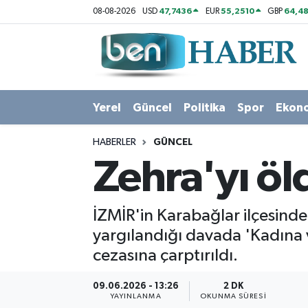
47,7436
55,2510
64,48
08-08-2026
USD
EUR
GBP
Yerel
Hava Durumu
Güncel
Trafik Durumu
Yerel
Güncel
Politika
Spor
Ekon
Politika
Süper Lig Puan Durumu ve Fikstür
HABERLER
GÜNCEL
Spor
Tüm Manşetler
Zehra'yı öl
Ekonomi
Son Dakika Haberleri
İZMİR'in Karabağlar ilçesinde
Sağlık
Haber Arşivi
yargılandığı davada 'Kadına 
cezasına çarptırıldı.
Magazin
09.06.2026 - 13:26
2 DK
Kültür Sanat
YAYINLANMA
OKUNMA SÜRESI