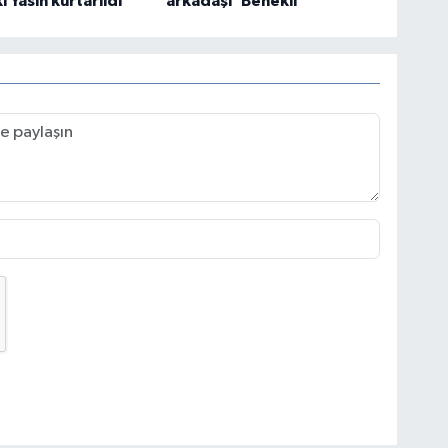
 Yasin kurtarıldı
arkadaşı 'Benekli'