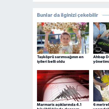
Bunlar da ilginizi çekebilir
Taşköprü sarımsağının en
Ahbap D
iyileri belli oldu
yönetimi
Marmaris açıklarında 4.1
6 metrel