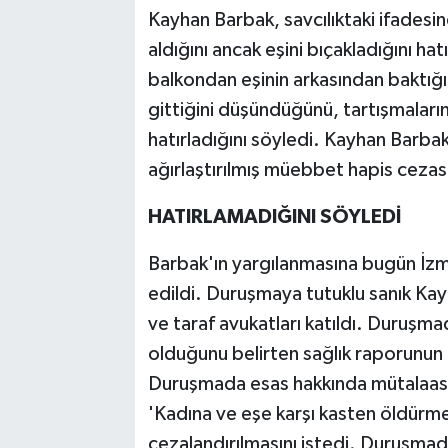
Kayhan Barbak, savcılıktaki ifadesind
aldığını ancak eşini bıçakladığını ha
balkondan eşinin arkasından baktığın
gittiğini düşündüğünü, tartışmaları
hatırladığını söyledi. Kayhan Barba
ağırlaştırılmış müebbet hapis cezası
HATIRLAMADIĞINI SÖYLEDİ
Barbak'ın yargılanmasına bugün İz
edildi. Duruşmaya tutuklu sanık Ka
ve taraf avukatları katıldı. Duruşma
olduğunu belirten sağlık raporunun g
Duruşmada esas hakkında mütalaasın
'Kadına ve eşe karşı kasten öldürme
cezalandırılmasını istedi. Duruşmad