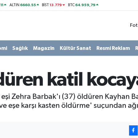
11
6660.55
13.779
64.959,79
ALTIN
BİST
BTC
Fot
omi
Sağlık
Magazin
Kültür Sanat
Resmi Reklam
R
düren katil kocay
 eşi Zehra Barbak'ı (37) öldüren Kayhan B
ve eşe karşı kasten öldürme' suçundan ağı