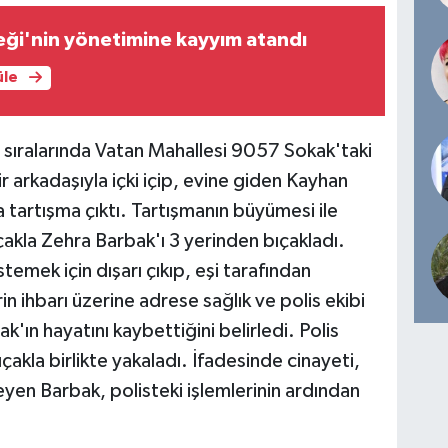
ği'nin yönetimine kayyım atandı
üle
 sıralarında Vatan Mahallesi 9057 Sokak'taki
 arkadaşıyla içki içip, evine giden Kayhan
 tartışma çıktı. Tartışmanın büyümesi ile
akla Zehra Barbak'ı 3 yerinden bıçakladı.
temek için dışarı çıkıp, eşi tarafından
n ihbarı üzerine adrese sağlık ve polis ekibi
k'ın hayatını kaybettiğini belirledi. Polis
ıçakla birlikte yakaladı. İfadesinde cinayeti,
leyen Barbak, polisteki işlemlerinin ardından