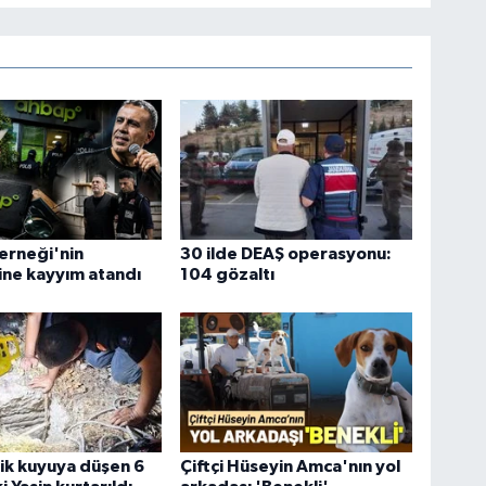
erneği'nin
30 ilde DEAŞ operasyonu:
ne kayyım atandı
104 gözaltı
ik kuyuya düşen 6
Çiftçi Hüseyin Amca'nın yol