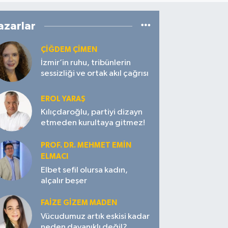
azarlar
ÇIĞDEM ÇIMEN
İzmir’in ruhu, tribünlerin
sessizliği ve ortak akıl çağrısı
EROL YARAŞ
Kılıçdaroğlu, partiyi dizayn
etmeden kurultaya gitmez!
PROF. DR. MEHMET EMIN
ELMACI
Elbet sefil olursa kadın,
alçalır beşer
FAIZE GIZEM MADEN
Vücudumuz artık eskisi kadar
neden dayanıklı değil?