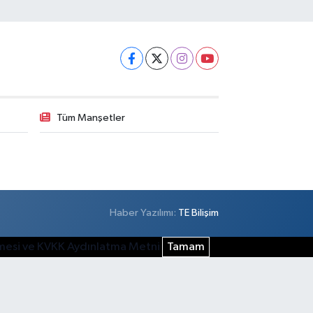
Tüm Manşetler
Haber Yazılımı:
TE Bilişim
şmesi ve KVKK Aydınlatma Metni
Tamam