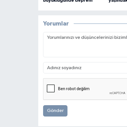
büyüklüğünde deprem
yaşındaki
Yorumlar
Gönder