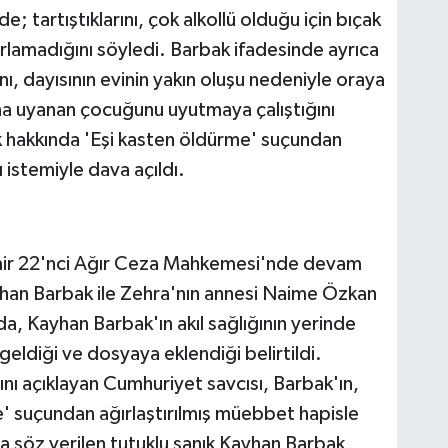
e; tartıştıklarını, çok alkollü olduğu için bıçak
tırlamadığını söyledi. Barbak ifadesinde ayrıca
ı, dayısının evinin yakın oluşu nedeniyle oraya
na uyanan çocuğunu uyutmaya çalıştığını
k hakkında 'Eşi kasten öldürme' suçundan
 istemiyle dava açıldı.
mir 22'nci Ağır Ceza Mahkemesi'nde devam
yhan Barbak ile Zehra'nın annesi Naime Özkan
da, Kayhan Barbak'ın akıl sağlığının yerinde
eldiği ve dosyaya eklendiği belirtildi.
ı açıklayan Cumhuriyet savcısı, Barbak'ın,
' suçundan ağırlaştırılmış müebbet hapisle
a söz verilen tutuklu sanık Kayhan Barbak,