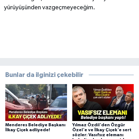
yürüyüşünden vazgeçmeyeceğim.
Bunlar da ilginizi çekebilir
Menderes Belediye Başkanı
Yılmaz Özdil'den Özgür
İlkay Çiçek adliyede!
Özel'e ve İlkay Çiçek'e sert
sözler: Vasıfsız elemanı