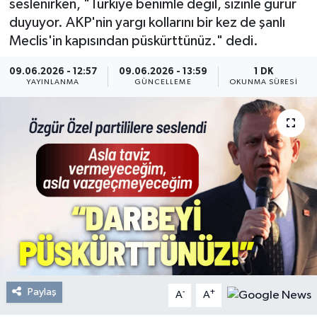
seslenirken, "Türkiye benimle değil, sizinle gurur
duyuyor. AKP'nin yargı kollarını bir kez de şanlı
Resmi Reklam
Meclis'in kapısından püskürttünüz." dedi.
Röportajlar
09.06.2026 - 12:57
09.06.2026 - 13:59
1 DK
YAYINLANMA
GÜNCELLEME
OKUNMA SÜRESI
Paylaş
-
+
A
A