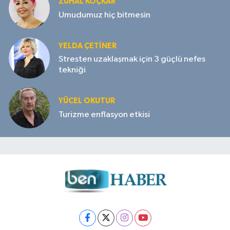
ZUHAL KOÇKAR
Umudumuz hiç bitmesin
YELDA ÇETİNER
Stresten uzaklaşmak için 3 güçlü nefes
tekniği
YÜCEL OKUTUR
Turizme enflasyon etkisi