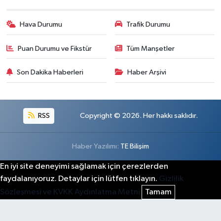
Hava Durumu
Trafik Durumu
Puan Durumu ve Fikstür
Tüm Manşetler
Son Dakika Haberleri
Haber Arşivi
RSS
Copyright © 2026. Her hakkı saklıdır.
Haber Yazılımı:
TE Bilişim
En iyi site deneyimi sağlamak için çerezlerden
faydalanıyoruz. Detaylar için lütfen tıklayın.
Gizlilik
Sözleşmesi ve KVKK Aydınlatma Metni
Tamam