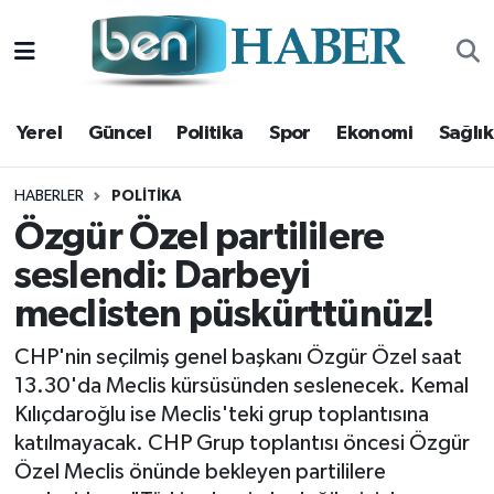
Yerel
Hava Durumu
Yerel
Güncel
Politika
Spor
Ekonomi
Sağlık
Güncel
Trafik Durumu
Politika
Süper Lig Puan Durumu ve Fikstür
HABERLER
POLITIKA
Özgür Özel partililere
Spor
Tüm Manşetler
seslendi: Darbeyi
meclisten püskürttünüz!
Ekonomi
Son Dakika Haberleri
CHP'nin seçilmiş genel başkanı Özgür Özel saat
Sağlık
Haber Arşivi
13.30'da Meclis kürsüsünden seslenecek. Kemal
Kılıçdaroğlu ise Meclis'teki grup toplantısına
Magazin
katılmayacak. CHP Grup toplantısı öncesi Özgür
Özel Meclis önünde bekleyen partililere
Kültür Sanat