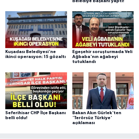
belediye başkanı yaptı!
Kuşadası Belediyesi'ne
Egeşehir soruşturmada Veli
ikinci operasyon: 15 gözaltı
Ağbaba'nın ağabeyi
tutuklandı
Seferihisar CHP İlçe Başkanı
Bakan Akın Gürlek'ten
belli oldu!
'Terörsüz Türkiye'
açıklaması