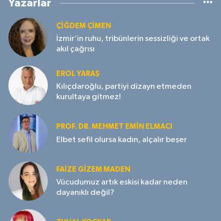
Yazarlar
ÇIĞDEM ÇIMEN
İzmir’in ruhu, tribünlerin sessizliği ve ortak
akıl çağrısı
EROL YARAŞ
Kılıçdaroğlu, partiyi dizayn etmeden
kurultaya gitmez!
PROF. DR. MEHMET EMIN ELMACI
Elbet sefil olursa kadın, alçalır beşer
FAIZE GIZEM MADEN
Vücudumuz artık eskisi kadar neden
dayanıklı değil?