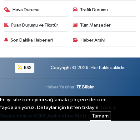
Hava Durumu
Trafik Durumu
Puan Durumu ve Fikstür
Tüm Manşetler
Son Dakika Haberleri
Haber Arşivi
RSS
Copyright © 2026. Her hakkı saklıdır.
Haber Yazılımı:
TE Bilişim
En iyi site deneyimi sağlamak için çerezlerden
faydalanıyoruz. Detaylar için lütfen tıklayın.
Gizlilik
Sözleşmesi ve KVKK Aydınlatma Metni
Tamam