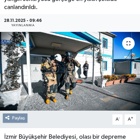
canlandırıldı.
Resmi Reklam
28.11.2025 - 09:46
YAYINLANMA
Röportajlar
Paylaş
-
+
A
A
İzmir Büyükşehir Belediyesi, olası bir depreme