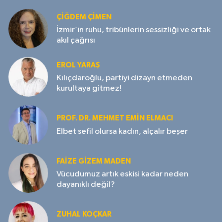
ÇIĞDEM ÇIMEN
İzmir’in ruhu, tribünlerin sessizliği ve ortak
akıl çağrısı
EROL YARAŞ
Kılıçdaroğlu, partiyi dizayn etmeden
kurultaya gitmez!
PROF. DR. MEHMET EMIN ELMACI
Elbet sefil olursa kadın, alçalır beşer
FAIZE GIZEM MADEN
Vücudumuz artık eskisi kadar neden
dayanıklı değil?
ZUHAL KOÇKAR