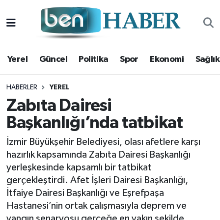
Yerel
Hava Durumu
Yerel
Güncel
Politika
Spor
Ekonomi
Sağlık
Güncel
Trafik Durumu
Politika
Süper Lig Puan Durumu ve Fikstür
HABERLER
YEREL
Zabıta Dairesi
Spor
Tüm Manşetler
Başkanlığı’nda tatbikat
Ekonomi
Son Dakika Haberleri
İzmir Büyükşehir Belediyesi, olası afetlere karşı
hazırlık kapsamında Zabıta Dairesi Başkanlığı
Sağlık
Haber Arşivi
yerleşkesinde kapsamlı bir tatbikat
gerçekleştirdi. Afet İşleri Dairesi Başkanlığı,
Magazin
İtfaiye Dairesi Başkanlığı ve Eşrefpaşa
Hastanesi’nin ortak çalışmasıyla deprem ve
Kültür Sanat
yangın senaryosu gerçeğe en yakın şekilde