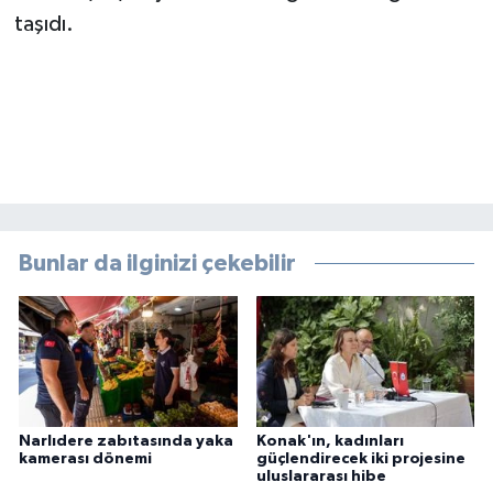
taşıdı.
Bunlar da ilginizi çekebilir
Narlıdere zabıtasında yaka
Konak'ın, kadınları
kamerası dönemi
güçlendirecek iki projesine
uluslararası hibe