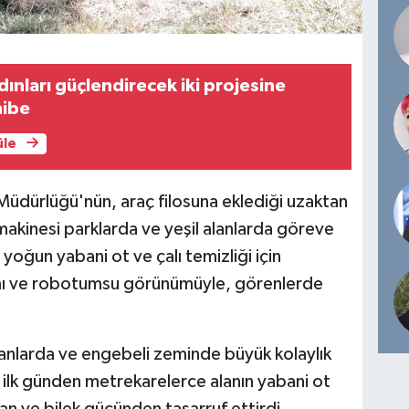
dınları güçlendirecek iki projesine
hibe
üle
Müdürlüğü'nün, araç filosuna eklediği uzaktan
makinesi parklarda ve yeşil alanlarda göreve
 yoğun yabani ot ve çalı temizliği için
rımı ve robotumsu görünümüyle, görenlerde
lanlarda ve engebeli zeminde büyük kolaylık
 ilk günden metrekarelerce alanın yabani ot
an ve bilek gücünden tasarruf ettirdi.