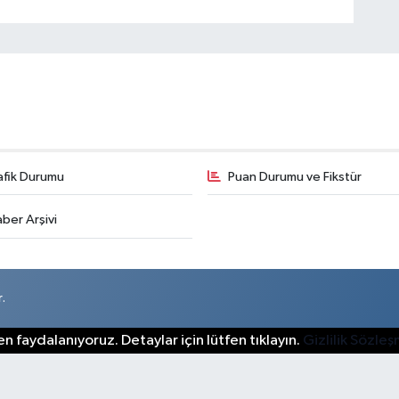
afik Durumu
Puan Durumu ve Fikstür
ber Arşivi
.
n faydalanıyoruz. Detaylar için lütfen tıklayın.
Gizlilik Sözle