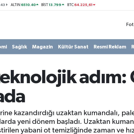
143
6510.40
13.799
64.225,61
ALTIN
BİST
BTC
Fot
omi
Sağlık
Magazin
Kültür Sanat
Resmi Reklam
R
teknolojik adım:
ada
rine kazandırdığı uzaktan kumandalı, palet
anlarda yeni dönem başladı. Uzaktan kumand
ştirilen yabani ot temizliğinde zaman ve h