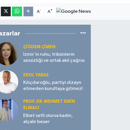
-
+
A
A
azarlar
ÇIĞDEM ÇIMEN
İzmir’in ruhu, tribünlerin
sessizliği ve ortak akıl çağrısı
EROL YARAŞ
Kılıçdaroğlu, partiyi dizayn
etmeden kurultaya gitmez!
PROF. DR. MEHMET EMIN
ELMACI
Elbet sefil olursa kadın,
alçalır beşer