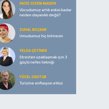
FAIZE GIZEM MADEN
Vücudumuz artık eskisi kadar
neden dayanıklı değil?
ZUHAL KOÇKAR
Umudumuz hiç bitmesin
YELDA ÇETİNER
Stresten uzaklaşmak için 3
güçlü nefes tekniği
YÜCEL OKUTUR
Turizme enflasyon etkisi