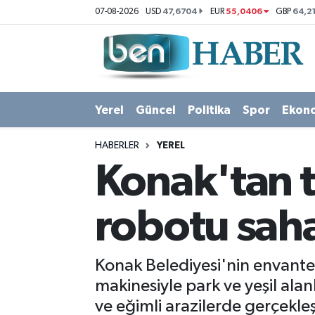
47,6704
55,0406
64,2
07-08-2026
USD
EUR
GBP
Yerel
Hava Durumu
Güncel
Trafik Durumu
Yerel
Güncel
Politika
Spor
Ekon
Politika
Süper Lig Puan Durumu ve Fikstür
HABERLER
YEREL
Spor
Tüm Manşetler
Konak'tan 
Ekonomi
Son Dakika Haberleri
robotu sah
Sağlık
Haber Arşivi
Konak Belediyesi'nin envante
Magazin
makinesiyle park ve yeşil al
ve eğimli arazilerde gerçekle
Kültür Sanat