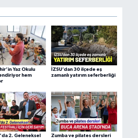
ir’in Yaz Okulu
İZSU’dan 30 ilçede eş
endiriyor hem
zamanlı yatırım seferberliği
or
'da 2. Geleneksel
Zumba ve pilates dersleri