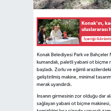
Konak'ın, ka
uluslararası 
İçeriği Görünt
Konak Belediyesi Park ve Bahçeler 
kumandalı, paletli yabani ot biçme 
başladı. Zorlu ve eğimli arazilerdeki
geliştirilmiş makine, minimal tasa
merak uyandırdı.
İnsanın girmesinin zor olduğu dar a
sağlayan yabani ot biçme makinesi,
temizliğini kısa sürede yaparak zam