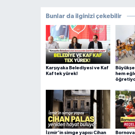
Bunlar da ilginizi çekebilir
Karşıyaka Belediyesi ve Kaf
Büyükşeh
Kaf tek yürek!
hem eğl
öğretiy
İzmir’in simge yapısı Cihan
Bornova