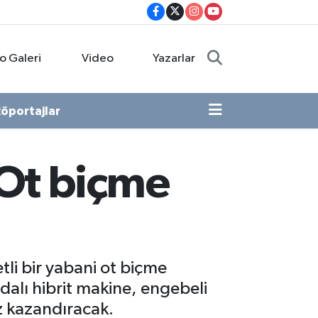
o Galeri
Video
Yazarlar
öportajlar
 Ot biçme
li bir yabani ot biçme
alı hibrit makine, engebeli
ız kazandıracak.