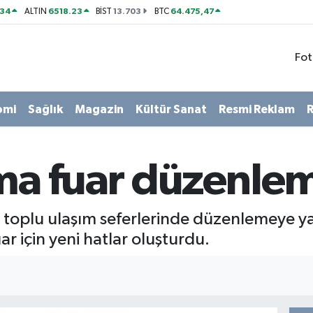
534
6518.23
13.703
64.475,47
ALTIN
BİST
BTC
Fot
omi
Sağlık
Magazin
Kültür Sanat
Resmi Reklam
R
ma fuar düzenlem
n toplu ulaşım seferlerinde düzenlemeye ya
ar için yeni hatlar oluşturdu.