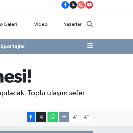
o Galeri
Video
Yazarlar
öportajlar
esi!
pılacak. Toplu ulaşım sefer
-
+
A
A