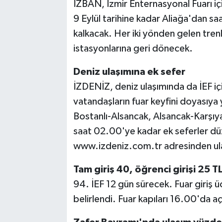
İZBAN, İzmir Enternasyonal Fuarı içi
9 Eylül tarihine kadar Aliağa'dan 
kalkacak. Her iki yönden gelen tren
istasyonlarına geri dönecek.
Deniz ulaşımına ek sefer
İZDENİZ, deniz ulaşımında da İEF iç
vatandaşların fuar keyfini doyasıya 
Bostanlı-Alsancak, Alsancak-Karşıy
saat 02.00'ye kadar ek seferler düz
www.izdeniz.com.tr adresinden ulaş
Tam giriş 40, öğrenci girişi 25 T
94. İEF 12 gün sürecek. Fuar giriş 
belirlendi. Fuar kapıları 16.00'da a