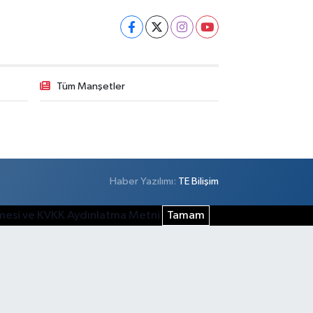
Tüm Manşetler
Haber Yazılımı:
TE Bilişim
şmesi ve KVKK Aydınlatma Metni
Tamam