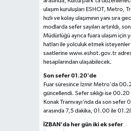
arasında, Kültürpark'ta düzenlenece
ulaşım kuruluşları ESHOT, Metro, T
hızlı ve kolay ulaşımının yanı sıra ge
modlarda sefer sayıları artırıldı, s
Müdürlüğü ayrıca fuara ulaşım için 
hatları ile yolculuk etmek isteyenle
saatlerine www.eshot.gov.tr adre
hesaplarından ulaşabilecek.
Son sefer 01.20'de
Fuar süresince İzmir Metro'da 00.2
güncellendi. Sefer sıklığı ise 00.20
Konak Tramvayı'nda da son sefer 01
arasında 7,5 dakika, 01.00 ile 01.20
İZBAN'da her gün iki ek sefer