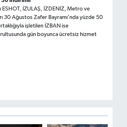
50 indirimli
ğlı ESHOT, İZULAŞ, İZDENİZ, Metro ve
ları 30 Ağustos Zafer Bayramı'nda yüzde 50
taklığıyla işletilen İZBAN ise
rultusunda gün boyunca ücretsiz hizmet