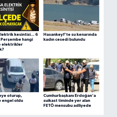
ektrik kesintisi... 6
Hasankeyf'te su kenarında
 Perşembe hangi
kadın cesedi bulundu
e elektrikler
k?
eye oturup,
Cumhurbaşkanı Erdoğan'a
 engel oldu
suikast timinde yer alan
FETÖ mensubu adliyede