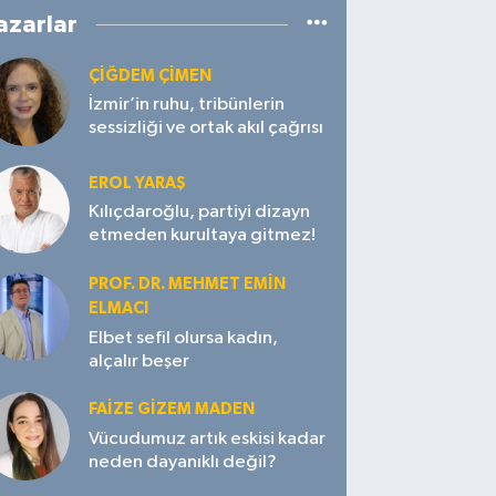
azarlar
ÇIĞDEM ÇIMEN
İzmir’in ruhu, tribünlerin
sessizliği ve ortak akıl çağrısı
EROL YARAŞ
Kılıçdaroğlu, partiyi dizayn
etmeden kurultaya gitmez!
PROF. DR. MEHMET EMIN
ELMACI
Elbet sefil olursa kadın,
alçalır beşer
FAIZE GIZEM MADEN
Vücudumuz artık eskisi kadar
neden dayanıklı değil?