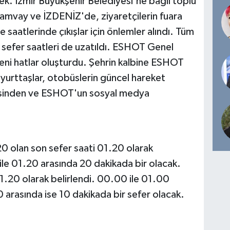
k. İzmir Büyükşehir Belediyesi'ne bağlı toplu
ramvay ve İZDENİZ'de, ziyaretçilerin fuara
ce saatlerinde çıkışlar için önlemler alındı. Tüm
on sefer saatleri de uzatıldı. ESHOT Genel
yeni hatlar oluşturdu. Şehrin kalbine ESHOT
r yurttaşlar, otobüslerin güncel hareket
sinden ve ESHOT'un sosyal medya
0 olan son sefer saati 01.20 olarak
 ile 01.20 arasında 20 dakikada bir olacak.
.20 olarak belirlendi. 00.00 ile 01.00
 arasında ise 10 dakikada bir sefer olacak.