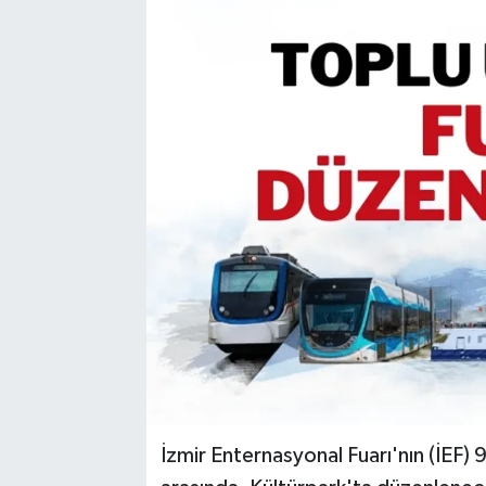
Resmi Reklam
Röportajlar
İzmir Enternasyonal Fuarı'nın (İEF) 