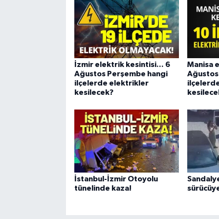
İzmir elektrik kesintisi... 6
Manisa el
Ağustos Perşembe hangi
Ağustos
ilçelerde elektrikler
ilçelerd
kesilecek?
kesilece
İstanbul-İzmir Otoyolu
Sandaly
tünelinde kaza!
sürücüye