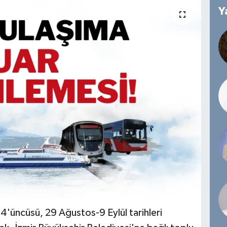
Y
94'üncüsü, 29 Ağustos-9 Eylül tarihleri