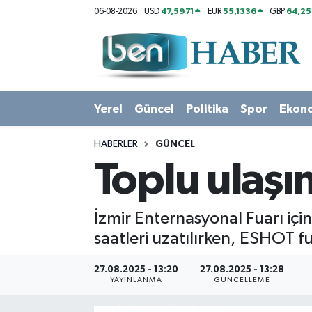
47,5971
55,1336
64,2
06-08-2026
USD
EUR
GBP
Yerel
Hava Durumu
Güncel
Trafik Durumu
Yerel
Güncel
Politika
Spor
Ekon
Politika
Süper Lig Puan Durumu ve Fikstür
HABERLER
GÜNCEL
Spor
Tüm Manşetler
Toplu ulaşı
Ekonomi
Son Dakika Haberleri
İzmir Enternasyonal Fuarı içi
Sağlık
Haber Arşivi
saatleri uzatılırken, ESHOT fu
Magazin
27.08.2025 - 13:20
27.08.2025 - 13:28
YAYINLANMA
GÜNCELLEME
Kültür Sanat