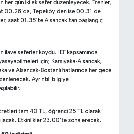
n her gün iki ek sefer düzenleyecek. Trenler,
saat 00.26'da, Tepeköy'den ise 00.31'de
ler, saat 01.35'te Alsancak'tan başlangıç
in ilave seferler koydu. İEF kapsamında
yaşayabilmeleri için; Karşıyaka-Alsancak,
aka ve Alsancak-Bostanlı hatlarında her gece
enlenecek. Ayrıntılı bilgiye
ılabilir.
L
ücretleri tam 40 TL, öğrenci 25 TL olarak
çılacak. Etkinlikler 23.00'te sona erecek.