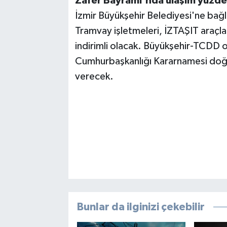
Zafer Bayramı'nda ulaşım yüzde 
İzmir Büyükşehir Belediyesi'ne ba
Tramvay işletmeleri, İZTAŞIT araç
indirimli olacak. Büyükşehir-TCDD or
Cumhurbaşkanlığı Kararnamesi doğ
verecek.
Bunlar da ilginizi çekebilir