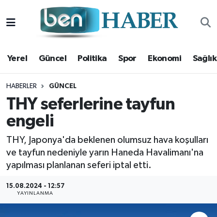
Yerel
Hava Durumu
Yerel
Güncel
Politika
Spor
Ekonomi
Sağlık
Güncel
Trafik Durumu
Politika
Süper Lig Puan Durumu ve Fikstür
HABERLER
GÜNCEL
THY seferlerine tayfun
Spor
Tüm Manşetler
engeli
Ekonomi
Son Dakika Haberleri
THY, Japonya'da beklenen olumsuz hava koşulları
ve tayfun nedeniyle yarın Haneda Havalimanı'na
Sağlık
Haber Arşivi
yapılması planlanan seferi iptal etti.
Magazin
15.08.2024 - 12:57
YAYINLANMA
Kültür Sanat