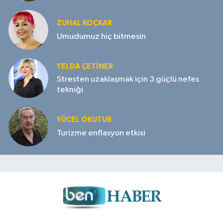
ZUHAL KOÇKAR
Umudumuz hiç bitmesin
YELDA ÇETİNER
Stresten uzaklaşmak için 3 güçlü nefes
tekniği
YÜCEL OKUTUR
Turizme enflasyon etkisi