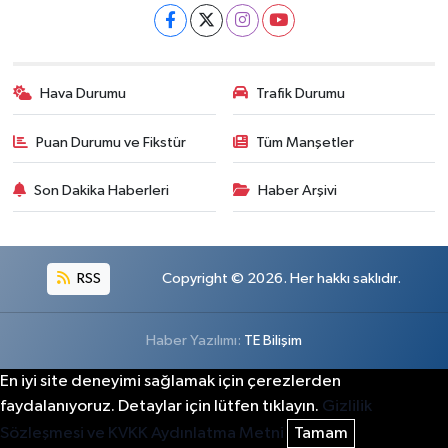
Hava Durumu
Trafik Durumu
Puan Durumu ve Fikstür
Tüm Manşetler
Son Dakika Haberleri
Haber Arşivi
RSS
Copyright © 2026. Her hakkı saklıdır.
Haber Yazılımı:
TE Bilişim
En iyi site deneyimi sağlamak için çerezlerden
faydalanıyoruz. Detaylar için lütfen tıklayın.
Gizlilik
Sözleşmesi ve KVKK Aydınlatma Metni
Tamam