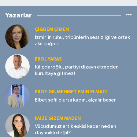
Yazarlar
ÇIĞDEM ÇIMEN
İzmir’in ruhu, tribünlerin sessizliği ve ortak
akıl çağrısı
EROL YARAŞ
Kılıçdaroğlu, partiyi dizayn etmeden
kurultaya gitmez!
PROF. DR. MEHMET EMIN ELMACI
Elbet sefil olursa kadın, alçalır beşer
FAIZE GIZEM MADEN
Vücudumuz artık eskisi kadar neden
dayanıklı değil?