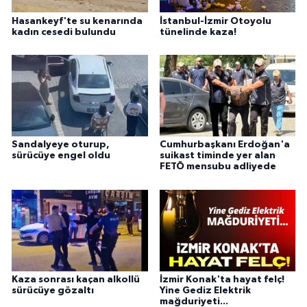
Hasankeyf'te su kenarında
İstanbul-İzmir Otoyolu
kadın cesedi bulundu
tünelinde kaza!
Sandalyeye oturup,
Cumhurbaşkanı Erdoğan'a
sürücüye engel oldu
suikast timinde yer alan
FETÖ mensubu adliyede
Kaza sonrası kaçan alkollü
İzmir Konak'ta hayat felç!
sürücüye gözaltı
Yine Gediz Elektrik
mağduriyeti...