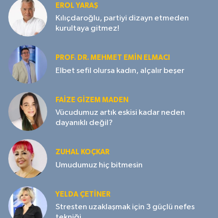
EROL YARAŞ
Kılıçdaroğlu, partiyi dizayn etmeden
kurultaya gitmez!
PROF. DR. MEHMET EMIN ELMACI
Elbet sefil olursa kadın, alçalır beşer
FAIZE GIZEM MADEN
Vücudumuz artık eskisi kadar neden
dayanıklı değil?
ZUHAL KOÇKAR
Umudumuz hiç bitmesin
YELDA ÇETİNER
Stresten uzaklaşmak için 3 güçlü nefes
tekniği