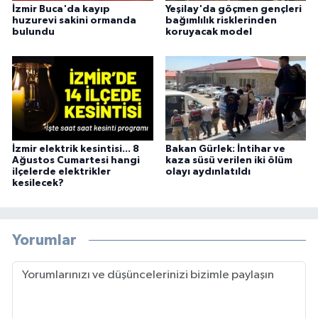
İzmir Buca'da kayıp
Yeşilay'da göçmen gençleri
huzurevi sakini ormanda
bağımlılık risklerinden
bulundu
koruyacak model
İzmir elektrik kesintisi... 8
Bakan Gürlek: İntihar ve
Ağustos Cumartesi hangi
kaza süsü verilen iki ölüm
ilçelerde elektrikler
olayı aydınlatıldı
kesilecek?
Yorumlar