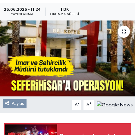
26.06.2026 - 11:24
1 DK
Resmi Reklam
YAYINLANMA
OKUNMA SÜRESI
Röportajlar
Paylaş
-
+
A
A