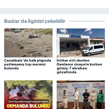
Bunlar da ilginizi çekebilir
Çanakkale'de halk plajında
İntihar etti denilen
patlamamış top mermisi
Damlanur cinayete kurban
bulundu
gitmiş; 7 akrabası
gözaltında