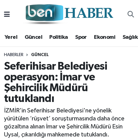
Yerel
Hava Durumu
Yerel
Güncel
Politika
Spor
Ekonomi
Sağlık
Güncel
Trafik Durumu
Politika
Süper Lig Puan Durumu ve Fikstür
HABERLER
GÜNCEL
Seferihisar Belediyesi
Spor
Tüm Manşetler
operasyon: İmar ve
Şehircilik Müdürü
Ekonomi
Son Dakika Haberleri
tutuklandı
Sağlık
Haber Arşivi
İZMİR'in Seferihisar Belediyesi'ne yönelik
Magazin
yürütülen ‘rüşvet’ soruşturmasında daha önce
gözaltına alınan İmar ve Şehircilik Müdürü Esin
Kültür Sanat
Uysal, çıkarıldığı mahkemede tutuklandı.