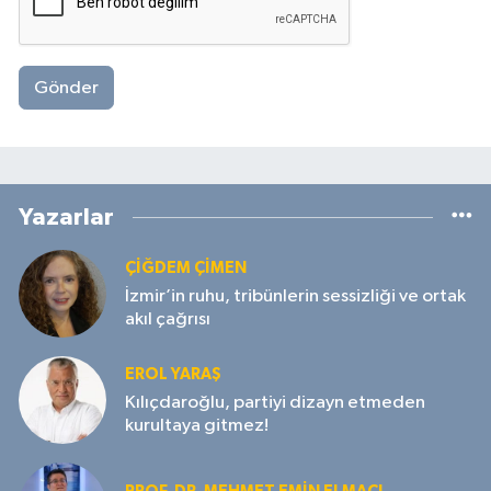
Gönder
Yazarlar
ÇIĞDEM ÇIMEN
İzmir’in ruhu, tribünlerin sessizliği ve ortak
akıl çağrısı
EROL YARAŞ
Kılıçdaroğlu, partiyi dizayn etmeden
kurultaya gitmez!