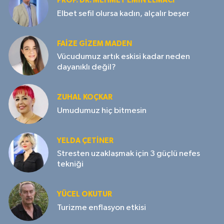
PROF. DR. MEHMET EMIN ELMACI
Elbet sefil olursa kadın, alçalır beşer
FAIZE GIZEM MADEN
Vücudumuz artık eskisi kadar neden
dayanıklı değil?
ZUHAL KOÇKAR
Umudumuz hiç bitmesin
YELDA ÇETİNER
Stresten uzaklaşmak için 3 güçlü nefes
tekniği
YÜCEL OKUTUR
Turizme enflasyon etkisi