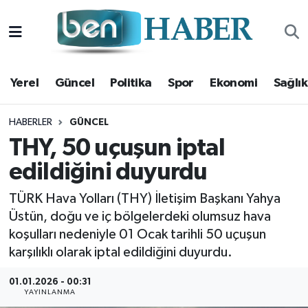
Yerel
Hava Durumu
Yerel
Güncel
Politika
Spor
Ekonomi
Sağlık
Güncel
Trafik Durumu
Politika
Süper Lig Puan Durumu ve Fikstür
HABERLER
GÜNCEL
THY, 50 uçuşun iptal
Spor
Tüm Manşetler
edildiğini duyurdu
Ekonomi
Son Dakika Haberleri
TÜRK Hava Yolları (THY) İletişim Başkanı Yahya
Üstün, doğu ve iç bölgelerdeki olumsuz hava
Sağlık
Haber Arşivi
koşulları nedeniyle 01 Ocak tarihli 50 uçuşun
karşılıklı olarak iptal edildiğini duyurdu.
Magazin
01.01.2026 - 00:31
YAYINLANMA
Kültür Sanat