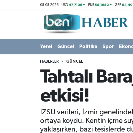
47,7106
55,1652
64,40
08-08-2026
USD
EUR
GBP
Yerel
Hava Durumu
Güncel
Trafik Durumu
Yerel
Güncel
Politika
Spor
Ekon
Politika
Süper Lig Puan Durumu ve Fikstür
HABERLER
GÜNCEL
Spor
Tüm Manşetler
Tahtalı Bar
Ekonomi
Son Dakika Haberleri
etkisi!
Sağlık
Haber Arşivi
İZSU verileri, İzmir genelind
Magazin
ortaya koydu. Kentin içme suyu
yaklaşırken, bazı tesislerde d
Kültür Sanat