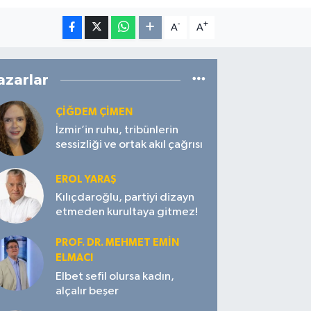
-
+
A
A
azarlar
ÇIĞDEM ÇIMEN
İzmir’in ruhu, tribünlerin
sessizliği ve ortak akıl çağrısı
EROL YARAŞ
Kılıçdaroğlu, partiyi dizayn
etmeden kurultaya gitmez!
PROF. DR. MEHMET EMIN
ELMACI
Elbet sefil olursa kadın,
alçalır beşer