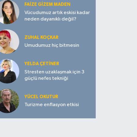
FAIZE GIZEM MADEN
Vücudumuz artık eskisi kadar
neden dayanıklı değil?
ZUHAL KOÇKAR
Umudumuz hiç bitmesin
YELDA ÇETİNER
Stresten uzaklaşmak için 3
güçlü nefes tekniği
YÜCEL OKUTUR
Turizme enflasyon etkisi