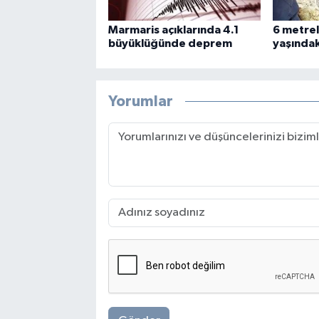
Marmaris açıklarında 4.1
6 metrel
büyüklüğünde deprem
yaşındaki
Yorumlar