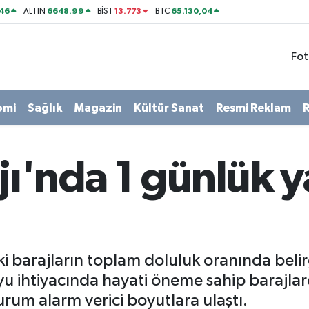
46
6648.99
13.773
65.130,04
ALTIN
BİST
BTC
Fot
omi
Sağlık
Magazin
Kültür Sanat
Resmi Reklam
R
ajı'nda 1 günlük y
eki barajların toplam doluluk oranında beli
 ihtiyacında hayati öneme sahip barajlarda 
urum alarm verici boyutlara ulaştı.