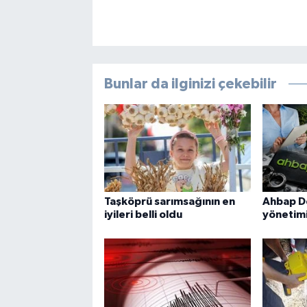
Bunlar da ilginizi çekebilir
Taşköprü sarımsağının en
Ahbap D
iyileri belli oldu
yönetimi