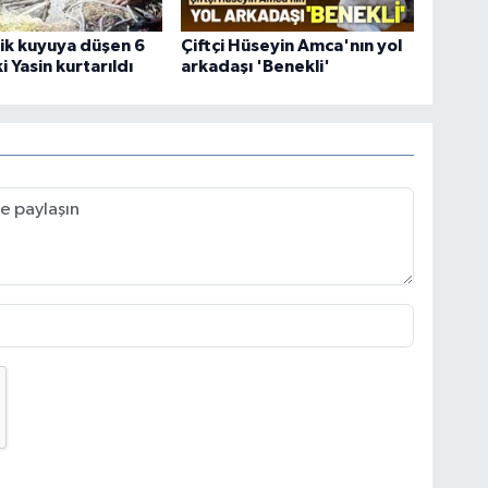
ik kuyuya düşen 6
Çiftçi Hüseyin Amca'nın yol
 Yasin kurtarıldı
arkadaşı 'Benekli'