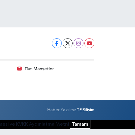
Tüm Manşetler
Haber Yazılımı:
TE Bilişim
şmesi ve KVKK Aydınlatma Metni
Tamam