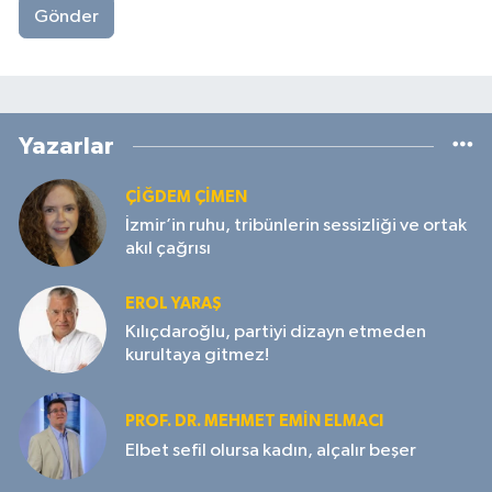
Gönder
Yazarlar
ÇIĞDEM ÇIMEN
İzmir’in ruhu, tribünlerin sessizliği ve ortak
akıl çağrısı
EROL YARAŞ
Kılıçdaroğlu, partiyi dizayn etmeden
kurultaya gitmez!
PROF. DR. MEHMET EMIN ELMACI
Elbet sefil olursa kadın, alçalır beşer