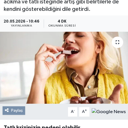
acıkma ve tatlı isteğinde artış gibi belirtilerle de
kendini gösterebildiğini dile getirdi.
Resmi Reklam
20.05.2026 - 10:46
4 DK
Röportajlar
YAYINLANMA
OKUNMA SÜRESI
Paylaş
-
+
A
A
Tatlı krizinizin nedeni olabilir