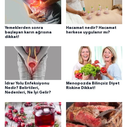
Yemeklerden sonra
Hacamat nedir? Hacamat
başlayan karın ağrısına
herkese uygulanır mı?
dikkat!
İdrar Yolu Enfeksiyonu
Menopozda Bilinçsiz Diyet
Nedir? Belirtileri,
Riskine Dikkat!
Nedenleri, Ne İyi Gelir?