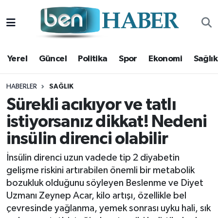
Yerel
Hava Durumu
Yerel
Güncel
Politika
Spor
Ekonomi
Sağlık
Güncel
Trafik Durumu
Politika
Süper Lig Puan Durumu ve Fikstür
HABERLER
SAĞLIK
Sürekli acıkıyor ve tatlı
Spor
Tüm Manşetler
istiyorsanız dikkat! Nedeni
insülin direnci olabilir
Ekonomi
Son Dakika Haberleri
İnsülin direnci uzun vadede tip 2 diyabetin
Sağlık
Haber Arşivi
gelişme riskini artırabilen önemli bir metabolik
bozukluk olduğunu söyleyen Beslenme ve Diyet
Magazin
Uzmanı Zeynep Acar, kilo artışı, özellikle bel
çevresinde yağlanma, yemek sonrası uyku hali, sık
Kültür Sanat