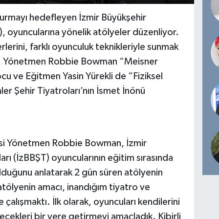
şturmayı hedefleyen İzmir Büyükşehir
), oyuncularına yönelik atölyeler düzenliyor.
erlerini, farklı oyunculuk teknikleriyle sunmak
nda, Yönetmen Robbie Bowman “Meisner
cu ve Eğitmen Yasin Yürekli de “Fiziksel
ler Şehir Tiyatroları’nın İsmet İnönü
esi Yönetmen Robbie Bowman, İzmir
arı (İzBBŞT) oyuncularının eğitim sırasında
olduğunu anlatarak 2 gün süren atölyenin
atölyenin amacı, inandığım tiyatro ve
çalışmaktı. İlk olarak, oyuncuları kendilerini
ekleri bir yere getirmeyi amaçladık. Kibirli