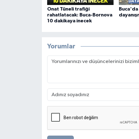
Onat Tüneli trafiği
Buca'da 
rahatlatacak: Buca-Bornova
dayanış
10 dakikaya inecek
Yorumlar