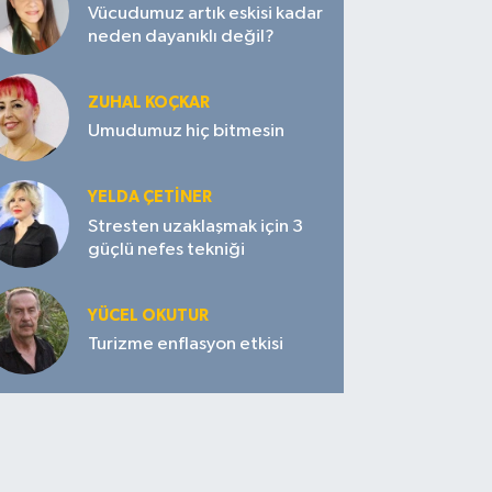
Vücudumuz artık eskisi kadar
neden dayanıklı değil?
ZUHAL KOÇKAR
Umudumuz hiç bitmesin
YELDA ÇETİNER
Stresten uzaklaşmak için 3
güçlü nefes tekniği
YÜCEL OKUTUR
Turizme enflasyon etkisi