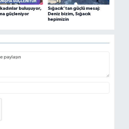
kadınlar buluşuyor,
Sığacık’tan güçlü mesaj:
ma güçleniyor
Deniz bizim, Sığacık
hepimizin