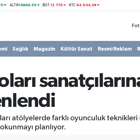
11
6660.55
13.779
64.944,08
ALTIN
BİST
BTC
Fot
omi
Sağlık
Magazin
Kültür Sanat
Resmi Reklam
R
oları sanatçıları
enlendi
ları atölyelerde farklı oyunculuk teknikleri
 dokunmayı planlıyor.