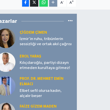
-
+
A
A
azarlar
ÇIĞDEM ÇIMEN
İzmir’in ruhu, tribünlerin
sessizliği ve ortak akıl çağrısı
EROL YARAŞ
Kılıçdaroğlu, partiyi dizayn
etmeden kurultaya gitmez!
PROF. DR. MEHMET EMIN
ELMACI
Elbet sefil olursa kadın,
alçalır beşer
FAIZE GIZEM MADEN