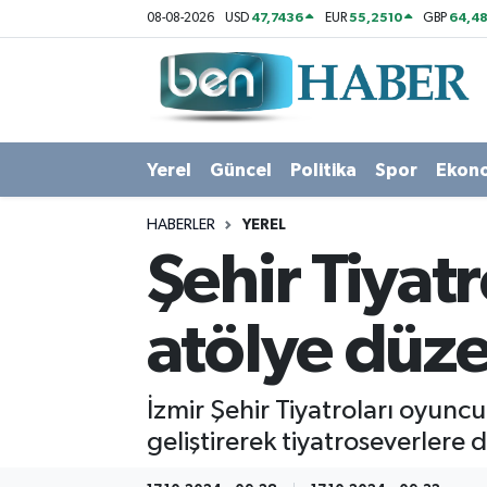
47,7436
55,2510
64,48
08-08-2026
USD
EUR
GBP
Yerel
Hava Durumu
Güncel
Trafik Durumu
Yerel
Güncel
Politika
Spor
Ekon
Politika
Süper Lig Puan Durumu ve Fikstür
HABERLER
YEREL
Spor
Tüm Manşetler
Şehir Tiyatr
Ekonomi
Son Dakika Haberleri
atölye düz
Sağlık
Haber Arşivi
İzmir Şehir Tiyatroları oyuncu
Magazin
geliştirerek tiyatroseverlere
Kültür Sanat