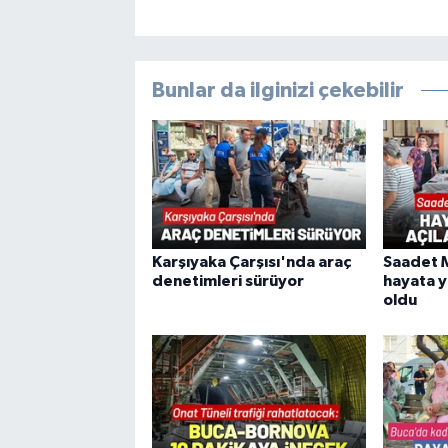
Bunlar da ilginizi çekebilir
Karşıyaka Çarşısı'nda araç
Saadet M
denetimleri sürüyor
hayata y
oldu