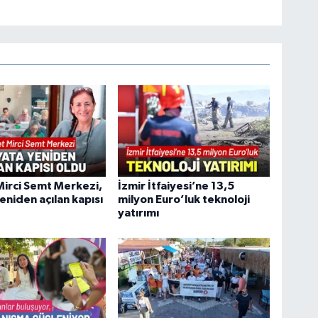
irci Semt Merkezi,
İzmir İtfaiyesi’ne 13,5
eniden açılan kapısı
milyon Euro’luk teknoloji
yatırımı