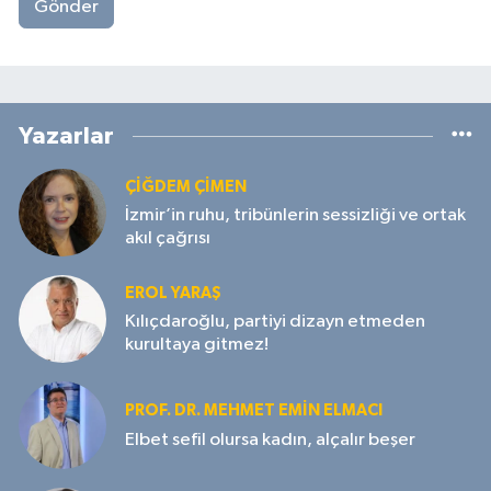
Gönder
Yazarlar
ÇIĞDEM ÇIMEN
İzmir’in ruhu, tribünlerin sessizliği ve ortak
akıl çağrısı
EROL YARAŞ
Kılıçdaroğlu, partiyi dizayn etmeden
kurultaya gitmez!
PROF. DR. MEHMET EMIN ELMACI
Elbet sefil olursa kadın, alçalır beşer