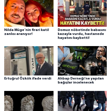
Nilda Müge'nin firari katil
Domuz nöbetinde babasını
zanlısı aranıyor!
kazayla vurdu, hastanede
hayatını kaybetti!
Ertuğrul Özkök ifade verdi
Ahbap Derneği’ne yapılan
bağışlar incelenecek