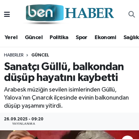
Yerel
Hava Durumu
Yerel
Güncel
Politika
Spor
Ekonomi
Sağlık
Güncel
Trafik Durumu
Politika
Süper Lig Puan Durumu ve Fikstür
HABERLER
GÜNCEL
Sanatçı Güllü, balkondan
Spor
Tüm Manşetler
düşüp hayatını kaybetti
Ekonomi
Son Dakika Haberleri
Arabesk müziğin sevilen isimlerinden Güllü,
Yalova’nın Çınarcık ilçesinde evinin balkonundan
Sağlık
Haber Arşivi
düşüp yaşamını yitirdi.
Magazin
26.09.2025 - 09:20
YAYINLANMA
Kültür Sanat