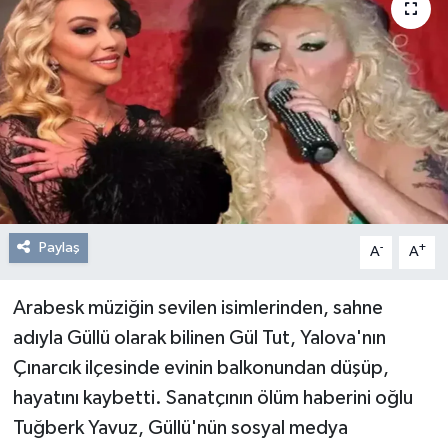
Resmi Reklam
Röportajlar
Paylaş
-
+
A
A
Arabesk müziğin sevilen isimlerinden, sahne
adıyla Güllü olarak bilinen Gül Tut, Yalova'nın
Çınarcık ilçesinde evinin balkonundan düşüp,
hayatını kaybetti. Sanatçının ölüm haberini oğlu
Tuğberk Yavuz, Güllü'nün sosyal medya