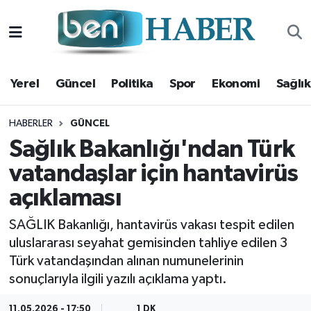
Yerel
Hava Durumu
Yerel
Güncel
Politika
Spor
Ekonomi
Sağlık
Güncel
Trafik Durumu
Politika
Süper Lig Puan Durumu ve Fikstür
HABERLER
GÜNCEL
Sağlık Bakanlığı'ndan Türk
Spor
Tüm Manşetler
vatandaşlar için hantavirüs
açıklaması
Ekonomi
Son Dakika Haberleri
SAĞLIK Bakanlığı, hantavirüs vakası tespit edilen
Sağlık
Haber Arşivi
uluslararası seyahat gemisinden tahliye edilen 3
Türk vatandaşından alınan numunelerinin
Magazin
sonuçlarıyla ilgili yazılı açıklama yaptı.
Kültür Sanat
11.05.2026 - 17:50
1 DK