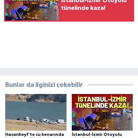
İstanbul-İzmir Otoyolu
tünelinde kaza!
Bunlar da ilginizi çekebilir
Hasankeyf'te su kenarında
İstanbul-İzmir Otoyolu