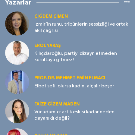
Yazarlar
ÇIĞDEM ÇIMEN
İzmir’in ruhu, tribünlerin sessizliği ve ortak
akıl çağrısı
EROL YARAŞ
Kılıçdaroğlu, partiyi dizayn etmeden
kurultaya gitmez!
PROF. DR. MEHMET EMIN ELMACI
Elbet sefil olursa kadın, alçalır beşer
FAIZE GIZEM MADEN
Vücudumuz artık eskisi kadar neden
dayanıklı değil?