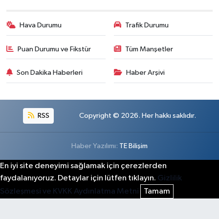
Hava Durumu
Trafik Durumu
Puan Durumu ve Fikstür
Tüm Manşetler
Son Dakika Haberleri
Haber Arşivi
RSS
Copyright © 2026. Her hakkı saklıdır.
Haber Yazılımı:
TE Bilişim
En iyi site deneyimi sağlamak için çerezlerden
faydalanıyoruz. Detaylar için lütfen tıklayın.
Gizlilik
Sözleşmesi ve KVKK Aydınlatma Metni
Tamam