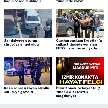
kadın cesedi bulundu
tünelinde kaza!
Sandalyeye oturup,
Cumhurbaşkanı Erdoğan'a
sürücüye engel oldu
suikast timinde yer alan
FETÖ mensubu adliyede
Kaza sonrası kaçan alkollü
İzmir Konak'ta hayat felç!
sürücüye gözaltı
Yine Gediz Elektrik
mağduriyeti...