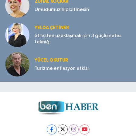
ZUHAL KOÇKAR
Umudumuz hiç bitmesin
YELDA ÇETİNER
Stresten uzaklaşmak için 3 güçlü nefes
tekniği
YÜCEL OKUTUR
Turizme enflasyon etkisi