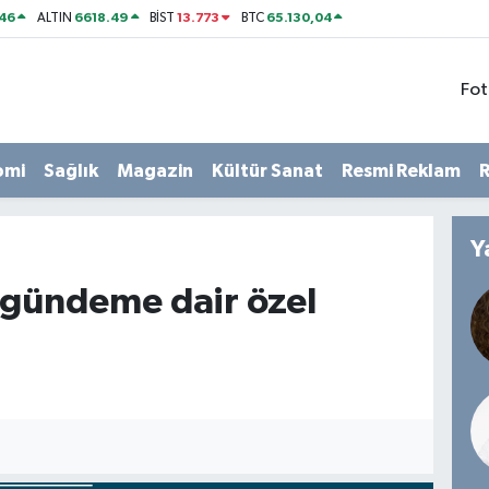
46
6618.49
13.773
65.130,04
ALTIN
BİST
BTC
Fot
omi
Sağlık
Magazin
Kültür Sanat
Resmi Reklam
R
Y
gündeme dair özel