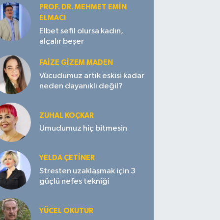
PROF. DR. MEHMET EMIN
ELMACI
Elbet sefil olursa kadın,
alçalır beşer
FAIZE GIZEM MADEN
Vücudumuz artık eskisi kadar
neden dayanıklı değil?
ZUHAL KOÇKAR
Umudumuz hiç bitmesin
YELDA ÇETİNER
Stresten uzaklaşmak için 3
güçlü nefes tekniği
YÜCEL OKUTUR