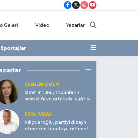
o Galeri
Video
Yazarlar
öportajlar
azarlar
ÇIĞDEM ÇIMEN
İzmir’in ruhu, tribünlerin
sessizliği ve ortak akıl çağrısı
EROL YARAŞ
Kılıçdaroğlu, partiyi dizayn
etmeden kurultaya gitmez!