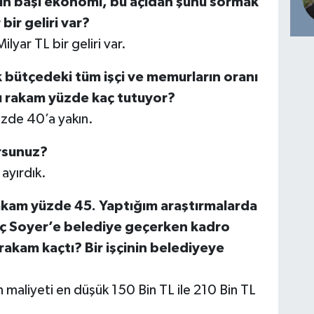
yin başı ekonomi, bu açıdan şunu sormak
bir geliri var?
lyar TL bir geliri var.
 bütçedeki tüm işçi ve memurların oranı
u rakam yüzde kaç tutuyor?
üzde 40’a yakın.
orsunuz?
 ayırdık.
kam yüzde 45. Yaptığım araştırmalarda
ç Soyer’e belediye geçerken kadro
 rakam kaçtı? Bir işçinin belediyeye
n maliyeti en düşük 150 Bin TL ile 210 Bin TL