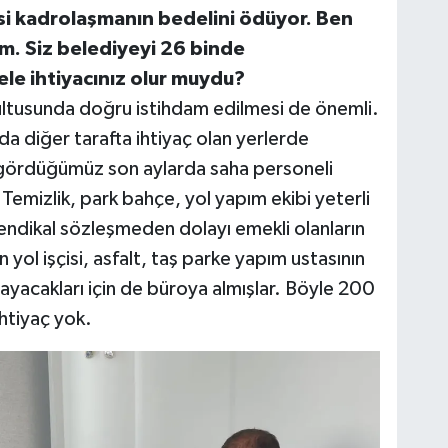
yasi kadrolaşmanın bedelini ödüyor. Ben
um. Siz belediyeyi 26 binde
le ihtiyacınız olur muydu?
rultusunda doğru istihdam edilmesi de önemli.
 da diğer tarafta ihtiyaç olan yerlerde
im gördüğümüz son aylarda saha personeli
Temizlik, park bahçe, yol yapım ekibi yeterli
ndikal sözleşmeden dolayı emekli olanların
 yol işçisi, asfalt, taş parke yapım ustasının
mayacakları için de büroya almışlar. Böyle 200
ihtiyaç yok.