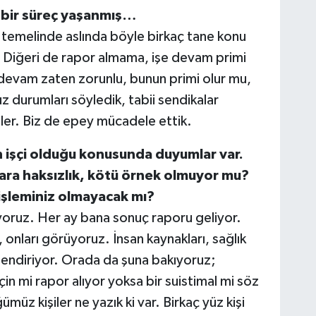
 bir süreç yaşanmış…
n temelinde aslında böyle birkaç tane konu
. Diğeri de rapor almama, işe devam primi
e devam zaten zorunlu, bunun primi olur mu,
 durumları söyledik, tabii sendikalar
tiler. Biz de epey mücadele ettik.
an işçi olduğu konusunda duyumlar var.
ara haksızlık, kötü örnek olmuyor mu?
 işleminiz olmayacak mı?
iyoruz. Her ay bana sonuç raporu geliyor.
 onları görüyoruz. İnsan kaynakları, sağlık
erlendiriyor. Orada da şuna bakıyoruz;
in mi rapor alıyor yoksa bir suistimal mi söz
üz kişiler ne yazık ki var. Birkaç yüz kişi