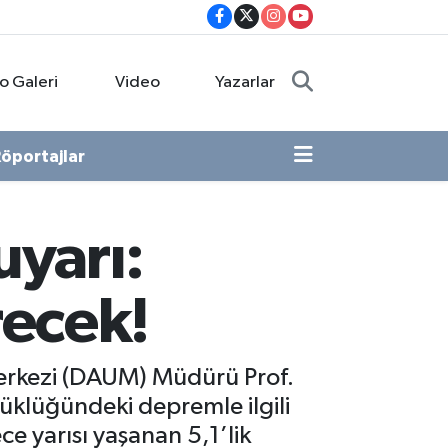
o Galeri
Video
Yazarlar
öportajlar
uyarı:
recek!
erkezi (DAUM) Müdürü Prof.
yüklüğündeki depremle ilgili
e yarısı yaşanan 5,1’lik