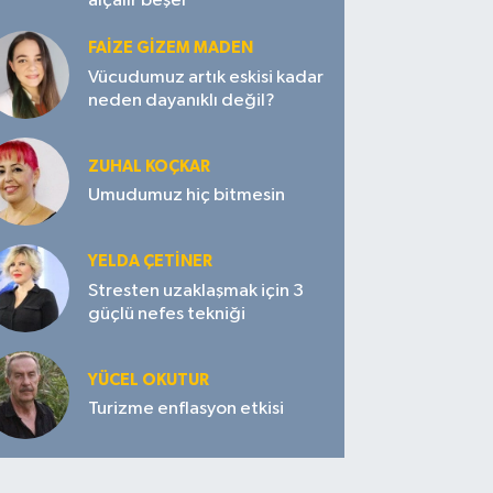
alçalır beşer
FAIZE GIZEM MADEN
Vücudumuz artık eskisi kadar
neden dayanıklı değil?
ZUHAL KOÇKAR
Umudumuz hiç bitmesin
YELDA ÇETİNER
Stresten uzaklaşmak için 3
güçlü nefes tekniği
YÜCEL OKUTUR
Turizme enflasyon etkisi