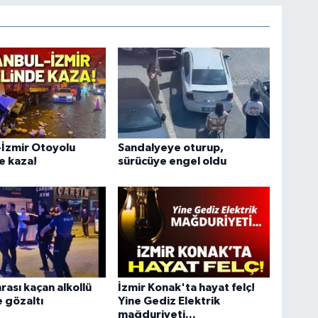
-İzmir Otoyolu
Sandalyeye oturup,
e kaza!
sürücüye engel oldu
rası kaçan alkollü
İzmir Konak'ta hayat felç!
 gözaltı
Yine Gediz Elektrik
mağduriyeti...