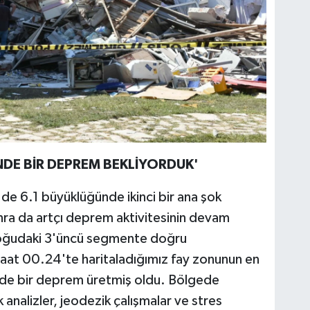
DE BİR DEPREM BEKLİYORDUK'
'de 6.1 büyüklüğünde ikinci bir ana şok
nra da artçı deprem aktivitesinin devam
ydoğudaki 3'üncü segmente doğru
saat 00.24'te haritaladığımız fay zonunun en
de bir deprem üretmiş oldu. Bölgede
 analizler, jeodezik çalışmalar ve stres