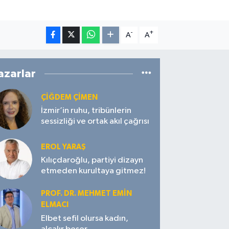
-
+
A
A
azarlar
ÇIĞDEM ÇIMEN
İzmir’in ruhu, tribünlerin
sessizliği ve ortak akıl çağrısı
EROL YARAŞ
Kılıçdaroğlu, partiyi dizayn
etmeden kurultaya gitmez!
PROF. DR. MEHMET EMIN
ELMACI
Elbet sefil olursa kadın,