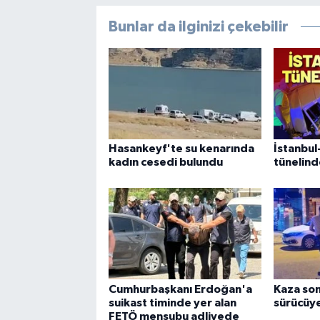
Bunlar da ilginizi çekebilir
Hasankeyf'te su kenarında
İstanbul
kadın cesedi bulundu
tünelind
Cumhurbaşkanı Erdoğan'a
Kaza son
suikast timinde yer alan
sürücüye
FETÖ mensubu adliyede