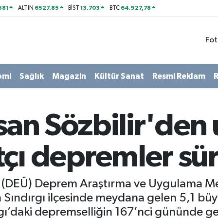
581
6527.85
13.703
64.927,78
ALTIN
BİST
BTC
Fot
omi
Sağlık
Magazin
Kültür Sanat
Resmi Reklam
R
san Sözbilir'den 
çı depremler sü
esi (DEÜ) Deprem Araştırma ve Uygulama M
’in Sındırgı ilçesinde meydana gelen 5,1 bü
ı’daki depremselliğin 167’nci gününde gec