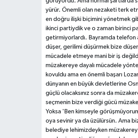
görüyordu. Ama normal şartlarda s
yürür. Önemli olan nezaketi terk et
en doğru ilişki biçimini yönetmek gib
ikinci partiydik ve o zaman birinci p
getirmiyorlardı. Bayramda telefon a
düşer, gerilimi düşürmek bize düşe
mücadele etmeye mani bir iş değild
müzakereye dayalı mücadele yöntemi
kovuldu ama en önemli başarı Loza
dünyanın en büyük devletlerine Osm
güçlü olacaksınız sonra da müzakere
seçmenin bize verdiği gücü müzak
Yoksa 'Ben kimseyle görüşmüyorum
oya sevinir ya da üzülürsün. Ama b
belediye lehimizdeyken müzakerey