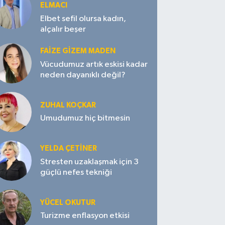
ELMACI
Elbet sefil olursa kadın,
alçalır beşer
FAIZE GIZEM MADEN
Vücudumuz artık eskisi kadar
neden dayanıklı değil?
ZUHAL KOÇKAR
Umudumuz hiç bitmesin
YELDA ÇETİNER
Stresten uzaklaşmak için 3
güçlü nefes tekniği
YÜCEL OKUTUR
Turizme enflasyon etkisi