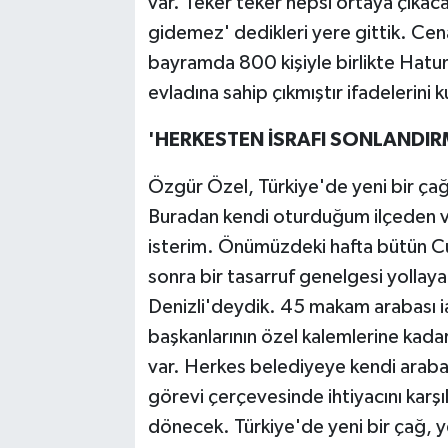
var. Teker teker hepsi ortaya çıkac
gidemez' dedikleri yere gittik. Cena
bayramda 800 kişiyle birlikte Hatun
evladına sahip çıkmıştır ifadelerini k
'HERKESTEN İSRAFI SONLANDIR
Özgür Özel, Türkiye'de yeni bir çağ v
Buradan kendi oturduğum ilçeden v
isterim. Önümüzdeki hafta bütün Cum
sonra bir tasarruf genelgesi yollay
Denizli'deydik. 45 makam arabası iad
başkanlarının özel kalemlerine kadar
var. Herkes belediyeye kendi arab
görevi çerçevesinde ihtiyacını karş
dönecek. Türkiye'de yeni bir çağ, y