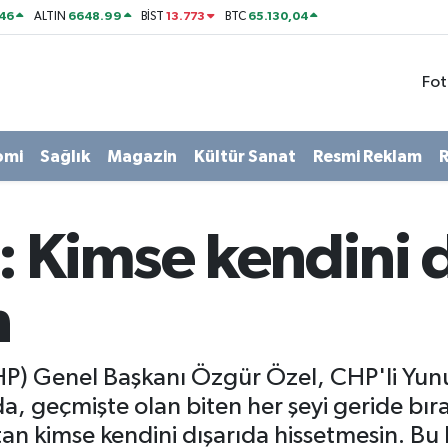
46
6648.99
13.773
65.130,04
ALTIN
BİST
BTC
Fot
omi
Sağlık
Magazin
Kültür Sanat
Resmi Reklam
R
 Kimse kendini d
n
P) Genel Başkanı Özgür Özel, CHP'li Yunu
, geçmişte olan biten her şeyi geride bırak
an kimse kendini dışarıda hissetmesin. Bu