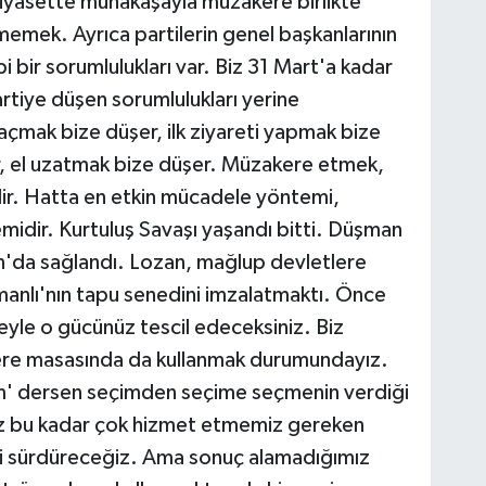
iyasette münakaşayla müzakere birlikte
memek. Ayrıca partilerin genel başkanlarının
i bir sorumlulukları var. Biz 31 Mart'a kadar
artiye düşen sorumlulukları yerine
çmak bize düşer, ilk ziyareti yapmak bize
r, el uzatmak bize düşer. Müzakere etmek,
ir. Hatta en etkin mücadele yöntemi,
dir. Kurtuluş Savaşı yaşandı bitti. Düşman
n'da sağlandı. Lozan, mağlup devletlere
anlı'nın tapu senedini imzalatmaktı. Önce
yle o gücünüz tescil edeceksiniz. Biz
ere masasında da kullanmak durumundayız.
' dersen seçimden seçime seçmenin verdiği
iz bu kadar çok hizmet etmemiz gereken
i sürdüreceğiz. Ama sonuç alamadığımız