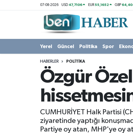
47,7106
55,1652
64,40
07-08-2026
USD
EUR
GBP
Yerel
Hava Durumu
Güncel
Trafik Durumu
Yerel
Güncel
Politika
Spor
Ekon
Politika
Süper Lig Puan Durumu ve Fikstür
HABERLER
POLITIKA
Spor
Tüm Manşetler
Özgür Özel:
Ekonomi
Son Dakika Haberleri
hissetmesi
Sağlık
Haber Arşivi
CUMHURİYET Halk Partisi (CH
Magazin
ziyaretinde yaptığı konuşmada
Partiye oy atan, MHP'ye oy at
Kültür Sanat