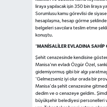
liraya yapılacak işin 350 bin liraya y
Sorumlusu kamu görevlisi de siyaset
hesaplaşma, hesap görme şeklinde de
belgeleri savcılara teslim etme şekl
konuştu.
'MANİSALİLER EVLADINA SAHİP Ç
Şehit cenazesinde kendisine gösteri
Manisa'nın evladı Özgür Özel, sanki
gidemiyormuş gibi bir algı yaratmaya
'Gelmezseniz iyi olur orada bir pro
Manisa'da şehit cenazesine gitmed
dedim ve o cenazeye geldim. Şimdi 
büyükşehir belediyesi personelleri 