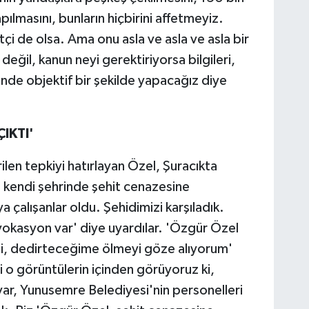
apılmasını, bunların hiçbirini affetmeyiz.
çi de olsa. Ama onu asla ve asla ve asla bir
ğil, kanun neyi gerektiriyorsa bilgileri,
inde objektif bir şekilde yapacağız diye
IKTI'
len tepkiyi hatırlayan Özel, Şuracıkta
 kendi şehrinde şehit cenazesine
 çalışanlar oldu. Şehidimizi karşıladık.
vokasyon var' diye uyardılar. 'Özgür Özel
i, dedirteceğime ölmeyi göze alıyorum'
o görüntülerin içinden görüyoruz ki,
var, Yunusemre Belediyesi'nin personelleri