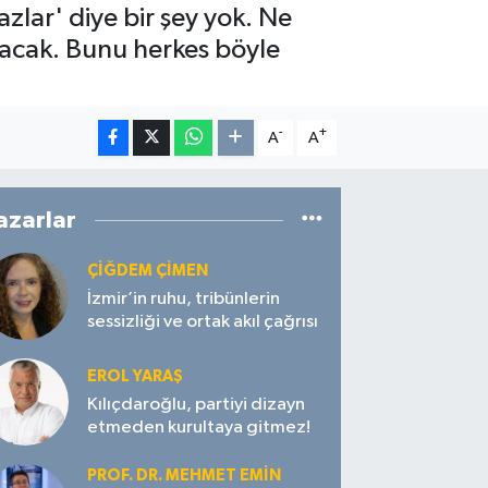
lar' diye bir şey yok. Ne
nacak. Bunu herkes böyle
-
+
A
A
azarlar
ÇIĞDEM ÇIMEN
İzmir’in ruhu, tribünlerin
sessizliği ve ortak akıl çağrısı
EROL YARAŞ
Kılıçdaroğlu, partiyi dizayn
etmeden kurultaya gitmez!
PROF. DR. MEHMET EMIN