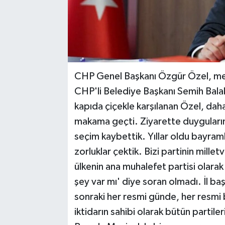
CHP Genel Başkanı Özgür Özel, mem
CHP'li Belediye Başkanı Semih Bala
kapıda çiçekle karşılanan Özel, dah
makama geçti. Ziyarette duygularını 
seçim kaybettik. Yıllar oldu bayraml
zorluklar çektik. Bizi partinin millet
ülkenin ana muhalefet partisi olarak
şey var mı' diye soran olmadı. İl 
sonraki her resmi günde, her resmi 
iktidarın sahibi olarak bütün partile