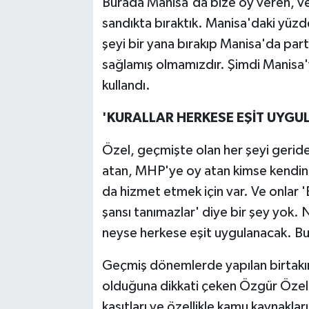
Burada Manisa'da bize oy veren, v
sandıkta bıraktık. Manisa'daki yüzd
şeyi bir yana bırakıp Manisa'da parti 
sağlamış olmamızdır. Şimdi Manisa'y
kullandı.
'KURALLAR HERKESE EŞİT UYG
Özel, geçmişte olan her şeyi geride 
atan, MHP'ye oy atan kimse kendini
da hizmet etmek için var. Ve onlar
şansı tanımazlar' diye bir şey yok. 
neyse herkese eşit uygulanacak. Bun
Geçmiş dönemlerde yapılan birtakım h
olduğuna dikkati çeken Özgür Özel,
kasıtları ve özellikle kamu kaynakla