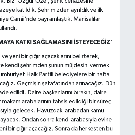
ak. Biz 'Özgür Özel, şehit cenazesine
zeye katıldık. Şehrimizden ayrıldık ve ilk
iye Camii'nde bayramlaştık. Manisalılar
ullandı.
MAYA KATKI SAĞLAMASINI İSTEYECEĞİZ'
e yeni bir çığır açacaklarını belirterek,
e kendi şehrimden şunun müjdesini vermek
huriyet Halk Partili belediyelere bir hafta
acağız. Geçmişin şatafatından arınacağız. Dün
e edildi. Daire başkanlarını bırakın, daire
 makam arabalarının tahsis edildiği bir süreç
asıyla gelecek. Havuzdaki arabadan kamu
ılayacak. Ondan sonra kendi arabasıyla evine
eni bir çığır açacağız. Sonra da herkesten bu