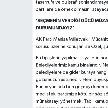
tasarrufa ve bu israfı sonlandırmay
partilere de örnek olmasını isteyec
'SEÇMENİN VERDİĞİ GÜCÜ MÜZ
DURUMUNDAYIZ'
AK Parti Manisa Milletvekili Mücahit
sorusu üzerine konuşan ise Özel, şu
Bu tip işlerin yapılması siyasetin n
Belediyelerimiz kamu binalarıdır. Nas
belediyelere de gider buraya hangi p
gözümüzün üstünedir. Hem büyükşe
Bunun yanında ben geçmiş dönemde 
meclisteki partimize kötü bir söz 
münakaşayı yönetmek. Tabii kamuoyu 