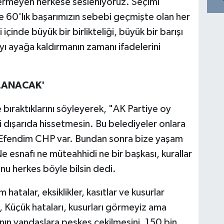
ermeyen herkese sesleniyoruz. Seçimi
e 60'lık başarımızın sebebi geçmişte olan her
içinde büyük bir birlikteliği, büyük bir barışı
ı ayağa kaldırmanın zamanı ifadelerini
ULANACAK'
bıraktıklarını söyleyerek, "AK Partiye oy
 dışarıda hissetmesin. Bu belediyeler onlara
 'Efendim CHP var. Bundan sonra bize yaşam
Ne esnafı ne müteahhidi ne bir başkası, kurallar
u herkes böyle bilsin dedi.
atalar, eksiklikler, kasıtlar ve kusurlar
 Küçük hataları, kusurları görmeyiz ama
rının yandaşlara peşkeş çekilmesini, 150 bin