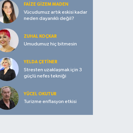
FAIZE GIZEM MADEN
Vücudumuz artık eskisi kadar
neden dayanıklı değil?
ZUHAL KOÇKAR
Umudumuz hiç bitmesin
YELDA ÇETİNER
Stresten uzaklaşmak için 3
güçlü nefes tekniği
YÜCEL OKUTUR
Turizme enflasyon etkisi