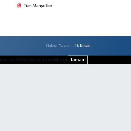
Tüm Manşetler
Haber Yazılımı:
TE Bilişim
şmesi ve KVKK Aydınlatma Metni
Tamam