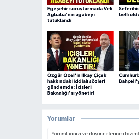
Egeşehir soruşturmada Veli
Seferihi
Ağbaba'nın ağabeyi
belli old
tutuklandı
Özgür Özel'in İlkay Çiçek
Cumhurb
hakkındaki iddialı sözleri
Bahçeli'
gündemde: İçişleri
Bakanlığı'nı yönetir!
Yorumlar