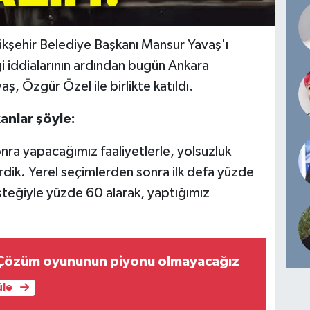
kşehir Belediye Başkanı Mansur Yavaş'ı
 iddialarının ardından bugün Ankara
 Özgür Özel ile birlikte katıldı.
anlar şöyle:
ra yapacağımız faaliyetlerle, yolsuzluk
dik. Yerel seçimlerden sonra ilk defa yüzde
esteğiyle yüzde 60 alarak, yaptığımız
 Çözüm oyununun piyonu olmayacağız
üle