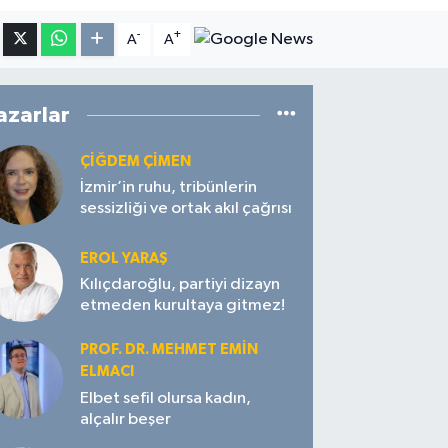
-
+
A
A
azarlar
ÇIĞDEM ÇIMEN
İzmir’in ruhu, tribünlerin
sessizliği ve ortak akıl çağrısı
EROL YARAŞ
Kılıçdaroğlu, partiyi dizayn
etmeden kurultaya gitmez!
PROF. DR. MEHMET EMIN
ELMACI
Elbet sefil olursa kadın,
alçalır beşer