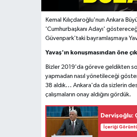
Kemal Kılıçdaroğlu'nun Ankara Büyü
'Cumhurbaşkanı Adayı' göstereceği
Güvenpark'taki bayramlaşmaya Yavaş,
Yavaş'ın konuşmasından öne çık
Bizler 2019'da göreve geldikten son
yapmadan nasıl yönetileceği göster
38 aldık... Ankara'da da sizlerin d
çalışmaların onay aldığını gördük.
Dervişoğlu:
İçeriği Görünt