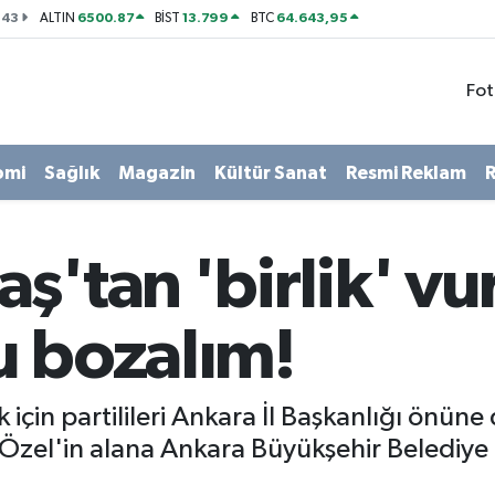
143
6500.87
13.799
64.643,95
ALTIN
BİST
BTC
Fot
omi
Sağlık
Magazin
Kültür Sanat
Resmi Reklam
R
ş'tan 'birlik' vu
u bozalım!
çin partilileri Ankara İl Başkanlığı önüne
 Özel'in alana Ankara Büyükşehir Belediye