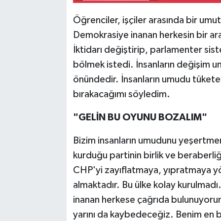
Öğrenciler, işçiler arasında bir um
Demokrasiye inanan herkesin bir ara
İktidarı değiştirip, parlamenter sist
bölmek istedi. İnsanların değişim 
önündedir. İnsanların umudu tükete
bırakacağımı söyledim.
"GELİN BU OYUNU BOZALIM"
Bizim insanların umudunu yeşertme
kurduğu partinin birlik ve beraberli
CHP'yi zayıflatmaya, yıpratmaya yö
almaktadır. Bu ülke kolay kurulmadı. 
inanan herkese çağrıda bulunuyorum
yarını da kaybedeceğiz. Benim en 