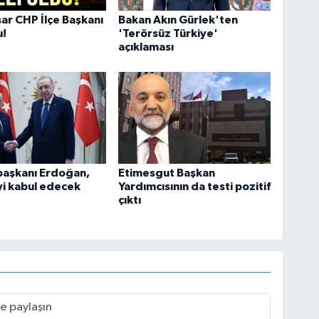
sar CHP İlçe Başkanı
Bakan Akın Gürlek'ten
u!
'Terörsüz Türkiye'
açıklaması
aşkanı Erdoğan,
Etimesgut Başkan
yi kabul edecek
Yardımcısının da testi pozitif
çıktı