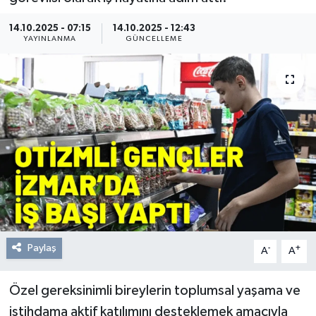
Resmi Reklam
14.10.2025 - 07:15
14.10.2025 - 12:43
YAYINLANMA
GÜNCELLEME
Röportajlar
Paylaş
-
+
A
A
Özel gereksinimli bireylerin toplumsal yaşama ve
istihdama aktif katılımını desteklemek amacıyla