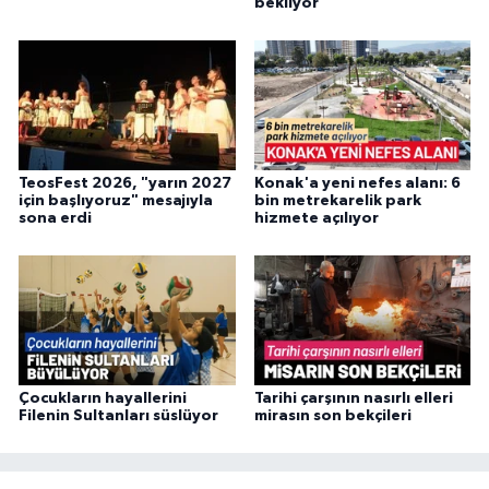
bekliyor
TeosFest 2026, "yarın 2027
Konak'a yeni nefes alanı: 6
için başlıyoruz" mesajıyla
bin metrekarelik park
sona erdi
hizmete açılıyor
Çocukların hayallerini
Tarihi çarşının nasırlı elleri
Filenin Sultanları süslüyor
mirasın son bekçileri