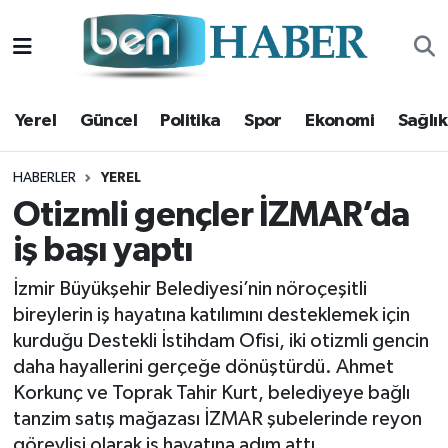
Yerel
Hava Durumu
Yerel
Güncel
Politika
Spor
Ekonomi
Sağlık
Güncel
Trafik Durumu
Politika
Süper Lig Puan Durumu ve Fikstür
HABERLER
YEREL
Otizmli gençler İZMAR’da
Spor
Tüm Manşetler
iş başı yaptı
Ekonomi
Son Dakika Haberleri
İzmir Büyükşehir Belediyesi’nin nöroçeşitli
bireylerin iş hayatına katılımını desteklemek için
Sağlık
Haber Arşivi
kurduğu Destekli İstihdam Ofisi, iki otizmli gencin
daha hayallerini gerçeğe dönüştürdü. Ahmet
Magazin
Korkunç ve Toprak Tahir Kurt, belediyeye bağlı
tanzim satış mağazası İZMAR şubelerinde reyon
Kültür Sanat
görevlisi olarak iş hayatına adım attı.