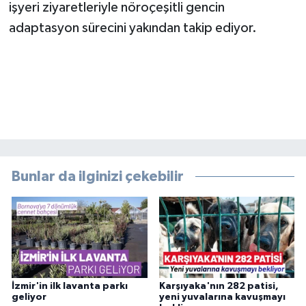
işyeri ziyaretleriyle nöroçeşitli gencin
adaptasyon sürecini yakından takip ediyor.
Bunlar da ilginizi çekebilir
İzmir'in ilk lavanta parkı
Karşıyaka'nın 282 patisi,
geliyor
yeni yuvalarına kavuşmayı