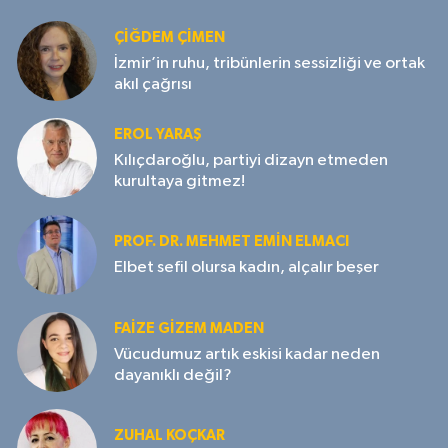
ÇIĞDEM ÇIMEN
İzmir’in ruhu, tribünlerin sessizliği ve ortak
akıl çağrısı
EROL YARAŞ
Kılıçdaroğlu, partiyi dizayn etmeden
kurultaya gitmez!
PROF. DR. MEHMET EMIN ELMACI
Elbet sefil olursa kadın, alçalır beşer
FAIZE GIZEM MADEN
Vücudumuz artık eskisi kadar neden
dayanıklı değil?
ZUHAL KOÇKAR