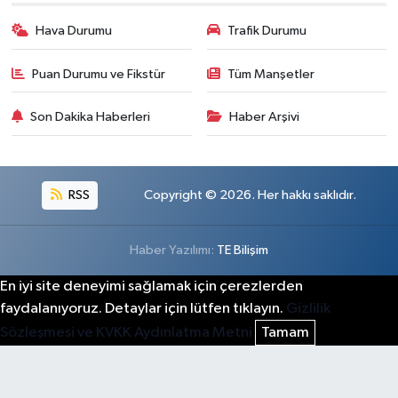
Hava Durumu
Trafik Durumu
Puan Durumu ve Fikstür
Tüm Manşetler
Son Dakika Haberleri
Haber Arşivi
RSS
Copyright © 2026. Her hakkı saklıdır.
Haber Yazılımı:
TE Bilişim
En iyi site deneyimi sağlamak için çerezlerden
faydalanıyoruz. Detaylar için lütfen tıklayın.
Gizlilik
Sözleşmesi ve KVKK Aydınlatma Metni
Tamam