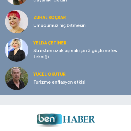
dayanıklı değil?
ZUHAL KOÇKAR
Umudumuz hiç bitmesin
YELDA ÇETİNER
Stresten uzaklaşmak için 3 güçlü nefes
tekniği
YÜCEL OKUTUR
Turizme enflasyon etkisi