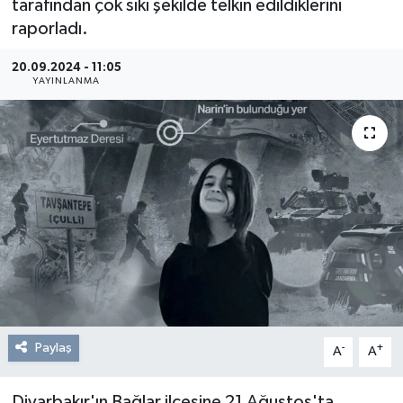
tarafından çok sıkı şekilde telkin edildiklerini
raporladı.
Resmi Reklam
20.09.2024 - 11:05
Röportajlar
YAYINLANMA
Paylaş
-
+
A
A
Diyarbakır'ın Bağlar ilçesine 21 Ağustos'ta