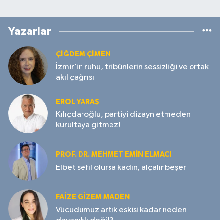
Yazarlar
ÇIĞDEM ÇIMEN
İzmir’in ruhu, tribünlerin sessizliği ve ortak
akıl çağrısı
EROL YARAŞ
Kılıçdaroğlu, partiyi dizayn etmeden
kurultaya gitmez!
PROF. DR. MEHMET EMIN ELMACI
Elbet sefil olursa kadın, alçalır beşer
FAIZE GIZEM MADEN
Vücudumuz artık eskisi kadar neden