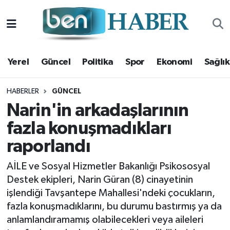
Yerel
Hava Durumu
Yerel
Güncel
Politika
Spor
Ekonomi
Sağlık
Güncel
Trafik Durumu
Politika
Süper Lig Puan Durumu ve Fikstür
HABERLER
GÜNCEL
Narin'in arkadaşlarının
Spor
Tüm Manşetler
fazla konuşmadıkları
raporlandı
Ekonomi
Son Dakika Haberleri
AİLE ve Sosyal Hizmetler Bakanlığı Psikososyal
Sağlık
Haber Arşivi
Destek ekipleri, Narin Güran (8) cinayetinin
işlendiği Tavşantepe Mahallesi'ndeki çocukların,
Magazin
fazla konuşmadıklarını, bu durumu bastırmış ya da
anlamlandıramamış olabilecekleri veya aileleri
Kültür Sanat