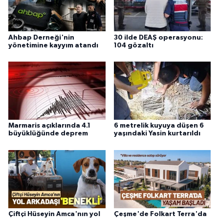
Ahbap Derneği'nin
30 ilde DEAŞ operasyonu:
yönetimine kayyım atandı
104 gözaltı
Marmaris açıklarında 4.1
6 metrelik kuyuya düşen 6
büyüklüğünde deprem
yaşındaki Yasin kurtarıldı
Çiftçi Hüseyin Amca'nın yol
Çeşme'de Folkart Terra'da