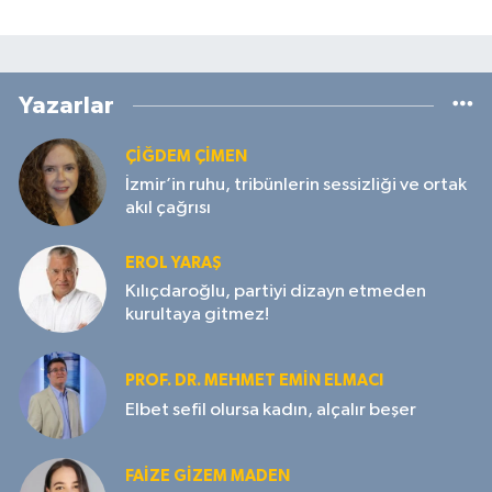
Yazarlar
ÇIĞDEM ÇIMEN
İzmir’in ruhu, tribünlerin sessizliği ve ortak
akıl çağrısı
EROL YARAŞ
Kılıçdaroğlu, partiyi dizayn etmeden
kurultaya gitmez!
PROF. DR. MEHMET EMIN ELMACI
Elbet sefil olursa kadın, alçalır beşer
FAIZE GIZEM MADEN