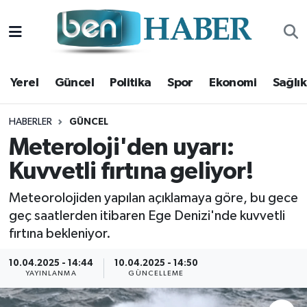
Yerel
Hava Durumu
Yerel
Güncel
Politika
Spor
Ekonomi
Sağlık
Güncel
Trafik Durumu
Politika
Süper Lig Puan Durumu ve Fikstür
HABERLER
GÜNCEL
Meteroloji'den uyarı:
Spor
Tüm Manşetler
Kuvvetli fırtına geliyor!
Ekonomi
Son Dakika Haberleri
Meteorolojiden yapılan açıklamaya göre, bu gece
geç saatlerden itibaren Ege Denizi'nde kuvvetli
Sağlık
Haber Arşivi
fırtına bekleniyor.
Magazin
10.04.2025 - 14:44
10.04.2025 - 14:50
YAYINLANMA
GÜNCELLEME
Kültür Sanat