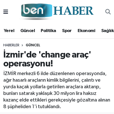
Yerel
Hava Durumu
Yerel
Güncel
Politika
Spor
Ekonomi
Sağlık
Güncel
Trafik Durumu
Politika
Süper Lig Puan Durumu ve Fikstür
HABERLER
GÜNCEL
İzmir'de 'change araç'
Spor
Tüm Manşetler
operasyonu!
Ekonomi
Son Dakika Haberleri
İZMİR merkezli 6 ilde düzenlenen operasyonda,
ağır hasarlı araçların kimlik bilgilerini, çalıntı ve
Sağlık
Haber Arşivi
yurda kaçak yollarla getirilen araçlara aktarıp,
bunları satarak yaklaşık 30 milyon lira haksız
Magazin
kazanç elde ettikleri gerekçesiyle gözaltına alınan
8 şüpheliden 1'i tutuklandı.
Kültür Sanat