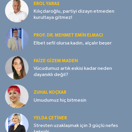
EROL YARAŞ
Kılıçdaroğlu, partiyi dizayn etmeden
kurultaya gitmez!
PROF. DR. MEHMET EMIN ELMACI
Elbet sefil olursa kadın, alçalır beşer
FAIZE GIZEM MADEN
Vücudumuz artık eskisi kadar neden
dayanıklı değil?
ZUHAL KOÇKAR
Umudumuz hiç bitmesin
YELDA ÇETİNER
Stresten uzaklaşmak için 3 güçlü nefes
tekniği