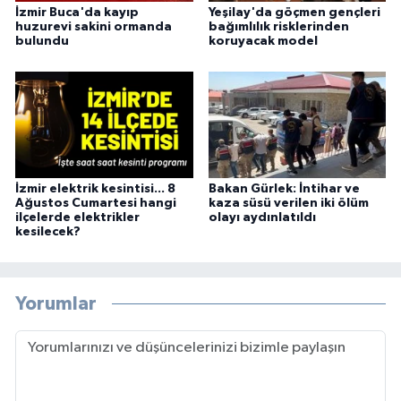
İzmir Buca'da kayıp
Yeşilay'da göçmen gençleri
huzurevi sakini ormanda
bağımlılık risklerinden
bulundu
koruyacak model
İzmir elektrik kesintisi... 8
Bakan Gürlek: İntihar ve
Ağustos Cumartesi hangi
kaza süsü verilen iki ölüm
ilçelerde elektrikler
olayı aydınlatıldı
kesilecek?
Yorumlar