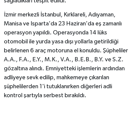
sağladıkları tespit edildi.
İzmir merkezli İstanbul, Kırklareli, Adıyaman,
Manisa ve Isparta'da 23 Haziran'da eş zamanlı
operasyon yapıldı. Operasyonda 14 lüks
otomobil ile yurda yasa dışı yollarla getirildiği
belirlenen 6 araç motoruna el konuldu. Şüpheliler
A.A., F.A., E.Y., M.K., V.A., B.E.B., B.Y. ve S.Z.
gözaltına alındı. Emniyetteki işlemlerin ardından
adliyeye sevk edilip, mahkemeye çıkarılan
şüphelilerden 1'i tutuklanırken diğerleri adli
kontrol şartıyla serbest bırakıldı.