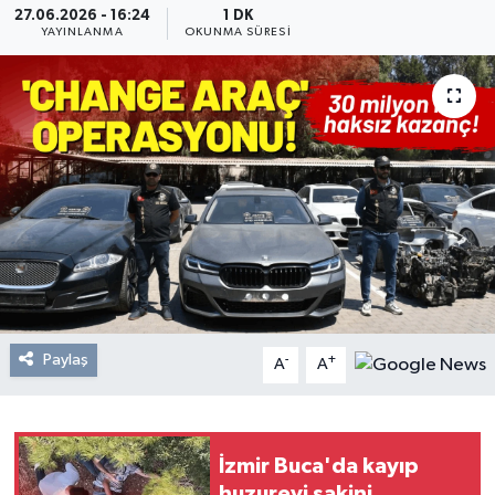
27.06.2026 - 16:24
1 DK
YAYINLANMA
OKUNMA SÜRESI
Resmi Reklam
Röportajlar
Paylaş
-
+
A
A
İzmir Buca'da kayıp
huzurevi sakini