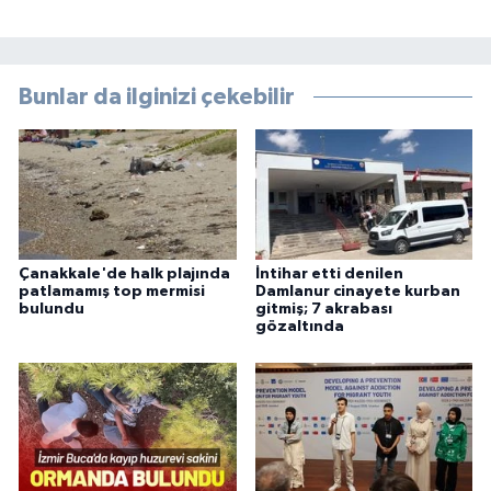
Bunlar da ilginizi çekebilir
Çanakkale'de halk plajında
İntihar etti denilen
patlamamış top mermisi
Damlanur cinayete kurban
bulundu
gitmiş; 7 akrabası
gözaltında