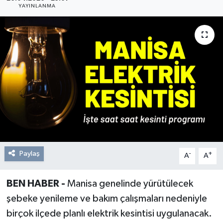
YAYINLANMA
Resmi Reklam
Röportajlar
Paylaş
-
+
A
A
BEN HABER -
Manisa genelinde yürütülecek
şebeke yenileme ve bakım çalışmaları nedeniyle
birçok ilçede planlı elektrik kesintisi uygulanacak.