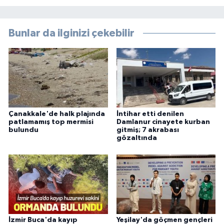
Bunlar da ilginizi çekebilir
Çanakkale'de halk plajında
İntihar etti denilen
patlamamış top mermisi
Damlanur cinayete kurban
bulundu
gitmiş; 7 akrabası
gözaltında
İzmir Buca'da kayıp
Yeşilay'da göçmen gençleri