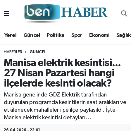
Yerel
Hava Durumu
Yerel
Güncel
Politika
Spor
Ekonomi
Sağlık
Güncel
Trafik Durumu
Politika
Süper Lig Puan Durumu ve Fikstür
HABERLER
GÜNCEL
Manisa elektrik kesintisi...
Spor
Tüm Manşetler
27 Nisan Pazartesi hangi
ilçelerde kesinti olacak?
Ekonomi
Son Dakika Haberleri
Manisa genelinde GDZ Elektrik tarafından
Sağlık
Haber Arşivi
duyurulan programda kesintilerin saat aralıkları ve
etkilenecek mahalleler ilçe ilçe paylaşıldı. İşte
Magazin
Manisa elektrik kesintisi detayları...
Kültür Sanat
26.04.2026 - 23:01