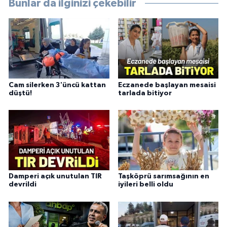
Bunlar da ilginizi çekebilir
Cam silerken 3'üncü kattan
Eczanede başlayan mesaisi
düştü!
tarlada bitiyor
Damperi açık unutulan TIR
Taşköprü sarımsağının en
devrildi
iyileri belli oldu