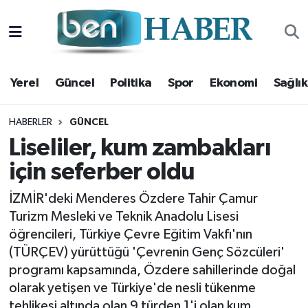
Yerel
Hava Durumu
Yerel
Güncel
Politika
Spor
Ekonomi
Sağlık
Güncel
Trafik Durumu
Politika
Süper Lig Puan Durumu ve Fikstür
HABERLER
GÜNCEL
Liseliler, kum zambakları
Spor
Tüm Manşetler
için seferber oldu
Ekonomi
Son Dakika Haberleri
İZMİR'deki Menderes Özdere Tahir Çamur
Turizm Mesleki ve Teknik Anadolu Lisesi
Sağlık
Haber Arşivi
öğrencileri, Türkiye Çevre Eğitim Vakfı'nın
(TÜRÇEV) yürüttüğü 'Çevrenin Genç Sözcüleri'
Magazin
programı kapsamında, Özdere sahillerinde doğal
olarak yetişen ve Türkiye'de nesli tükenme
Kültür Sanat
tehlikesi altında olan 9 türden 1'i olan kum