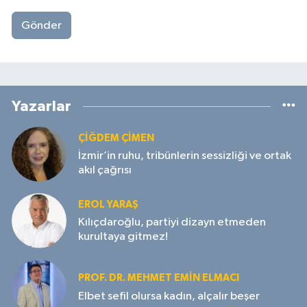
Gönder
Yazarlar
ÇIĞDEM ÇIMEN
İzmir’in ruhu, tribünlerin sessizliği ve ortak
akıl çağrısı
EROL YARAŞ
Kılıçdaroğlu, partiyi dizayn etmeden
kurultaya gitmez!
PROF. DR. MEHMET EMIN ELMACI
Elbet sefil olursa kadın, alçalır beşer