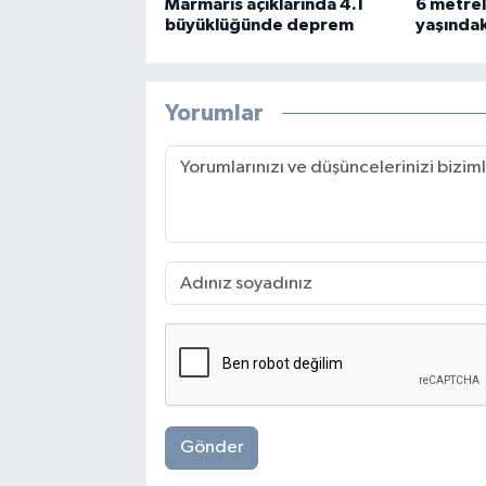
Marmaris açıklarında 4.1
6 metrel
büyüklüğünde deprem
yaşındaki
Yorumlar
Gönder