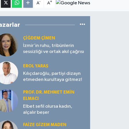
-
+
A
A
azarlar
ÇIĞDEM ÇIMEN
İzmir’in ruhu, tribünlerin
sessizliği ve ortak akıl çağrısı
EROL YARAŞ
Kılıçdaroğlu, partiyi dizayn
etmeden kurultaya gitmez!
PROF. DR. MEHMET EMIN
ELMACI
Elbet sefil olursa kadın,
alçalır beşer
FAIZE GIZEM MADEN