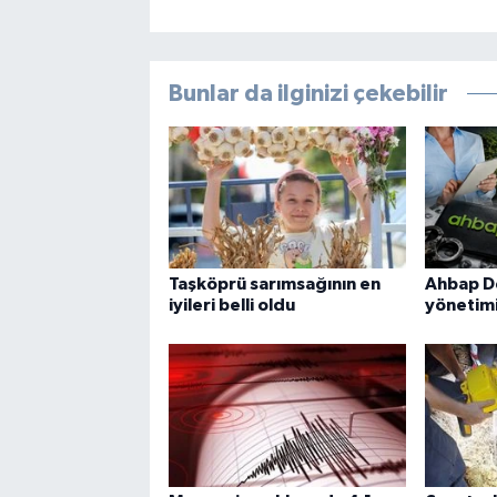
Bunlar da ilginizi çekebilir
Taşköprü sarımsağının en
Ahbap D
iyileri belli oldu
yönetimi