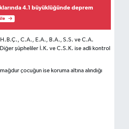
ıklarında 4.1 büyüklüğünde deprem
üle
H.B.Ç., C.A., E.A., B.A., S.S. ve C.A.
iğer şüpheliler İ.K. ve C.S.K. ise adli kontrol
, mağdur çocuğun ise koruma altına alındığı