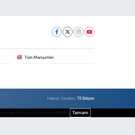
Tüm Manşetler
Haber Yazılımı:
TE Bilişim
şmesi ve KVKK Aydınlatma Metni
Tamam