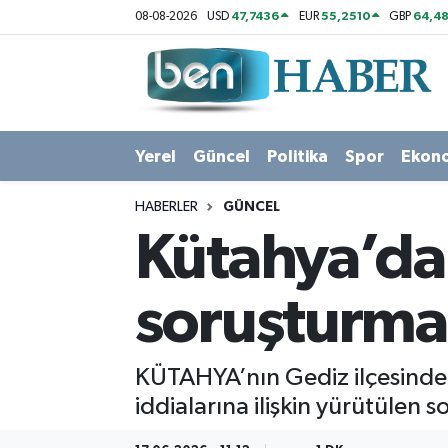
47,7436
55,2510
64,48
08-08-2026
USD
EUR
GBP
Yerel
Hava Durumu
Güncel
Trafik Durumu
Yerel
Güncel
Politika
Spor
Ekon
Politika
Süper Lig Puan Durumu ve Fikstür
HABERLER
GÜNCEL
Spor
Tüm Manşetler
Kütahya’da 
Ekonomi
Son Dakika Haberleri
soruşturma
Sağlık
Haber Arşivi
KÜTAHYA’nın Gediz ilçesinde, 
Magazin
iddialarına ilişkin yürütülen 
Kültür Sanat