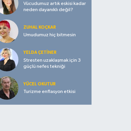
Vücudumuz artık eskisi kadar
neden dayanıklı değil?
ZUHAL KOÇKAR
Umudumuz hiç bitmesin
YELDA ÇETİNER
Stresten uzaklaşmak için 3
güçlü nefes tekniği
YÜCEL OKUTUR
Turizme enflasyon etkisi