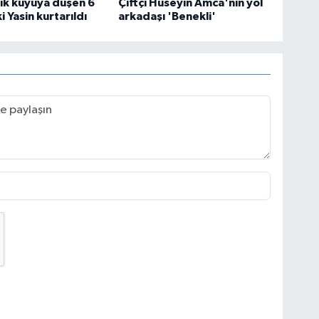
ik kuyuya düşen 6
Çiftçi Hüseyin Amca'nın yol
 Yasin kurtarıldı
arkadaşı 'Benekli'