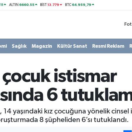
11
6660.55
13.779
64.959,79
ALTIN
BİST
BTC
Fot
omi
Sağlık
Magazin
Kültür Sanat
Resmi Reklam
R
çocuk istismar
sında 6 tutuklam
14 yaşındaki kız çocuğuna yönelik cinsel is
soruşturmada 8 şüpheliden 6’sı tutuklandı.