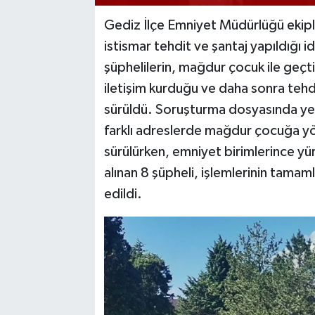
Gediz İlçe Emniyet Müdürlüğü ekiple
istismar tehdit ve şantaj yapıldığı i
şüphelilerin, mağdur çocuk ile geçt
iletişim kurduğu ve daha sonra tehdi
sürüldü. Soruşturma dosyasında yer 
farklı adreslerde mağdur çocuğa yön
sürülürken, emniyet birimlerince yü
alınan 8 şüpheli, işlemlerinin tama
edildi.